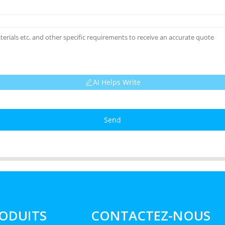
AI Helps Write
Send
ODUITS
CONTACTEZ-NOUS