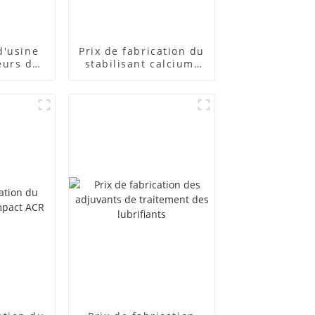
d'usine
Prix ​​de fabrication du
eurs de
stabilisant calcium-
posés
zinc