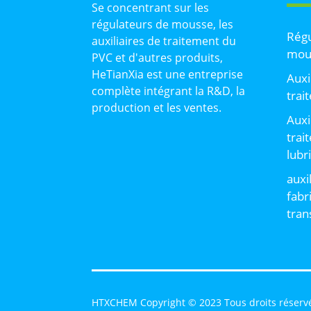
Se concentrant sur les
régulateurs de mousse, les
Régu
auxiliaires de traitement du
mou
PVC et d'autres produits,
HeTianXia est une entreprise
Auxi
complète intégrant la R&D, la
trai
production et les ventes.
Auxi
trai
lubr
auxi
fabr
tran
HTXCHEM Copyright © 2023 Tous droits réserv