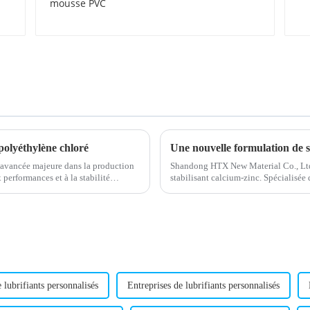
PVC
polyéthylène chloré
avancée majeure dans la production
Shandong HTX New Material Co., Ltd
performances et à la stabilité
stabilisant calcium-zinc. Spécialisée 
qualité, l'entreprise propose ce nouve
 lubrifiants personnalisés
Entreprises de lubrifiants personnalisés