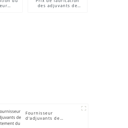
cation du
Prix ​​de fabrication
teur
des adjuvants de
 ACR
traitement des
lubrifiants
Fournisseur
d'adjuvants de
traitement du PVC