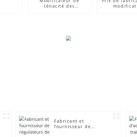
Modificateur de
Prix ​​de fabri
ténacité des
modifica
composites PVC
d'impact
Fabricant et
fournisseur de
régulateurs de mousse