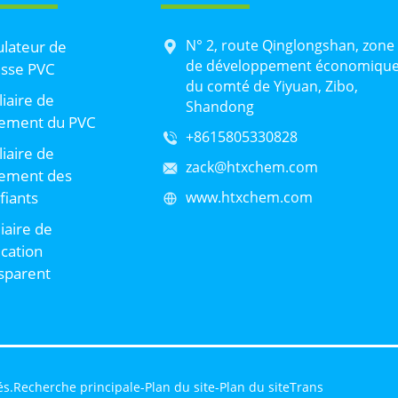
N° 2, route Qinglongshan, zone
lateur de
de développement économiqu
sse PVC
du comté de Yiyuan, Zibo,
liaire de
Shandong
tement du PVC
+8615805330828
liaire de
zack@htxchem.com
tement des
ifiants
www.htxchem.com
liaire de
ication
sparent
és.
Recherche principale
-
Plan du site
-
Plan du siteTrans