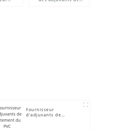
 ACR
traitement des
lubrifiants
Fournisseur
d'adjuvants de
traitement du PVC