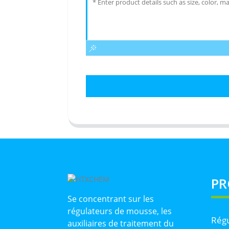
PR
Se concentrant sur les
régulateurs de mousse, les
Régu
auxiliaires de traitement du