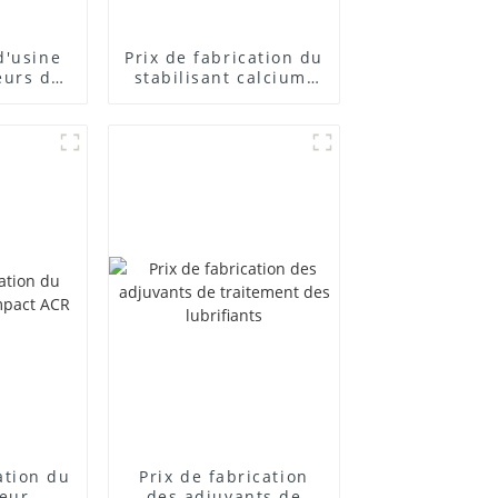
d'usine
Prix ​​de fabrication du
eurs de
stabilisant calcium-
posés
zinc
cation du
Prix ​​de fabrication
teur
des adjuvants de