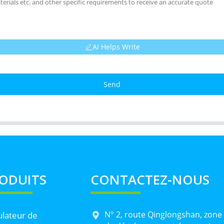
AI Helps Write
Send
ODUITS
CONTACTEZ-NOUS
N° 2, route Qinglongshan, zone
lateur de