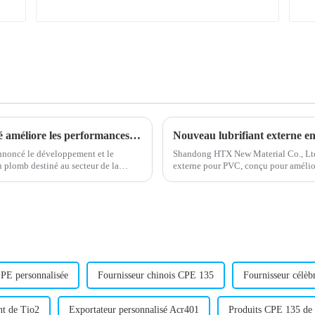
Un nouveau stabilisateur de plomb composé améliore les performances de la batterie
noncé le développement et le
Shandong HTX New Material Co., Ltd.
 plomb destiné au secteur de la
externe pour PVC, conçu pour amélio
…
lubrifiant est conçu pour améliorer l'e
 PE personnalisée
Fournisseur chinois CPE 135
Fournisseur célèb
nt de Tio2
Exportateur personnalisé Acr401
Produits CPE 135 de