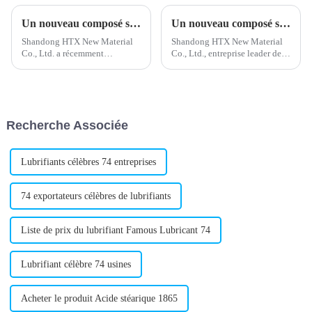
Un nouveau composé stabilisant au plomb développé pour des produits plus sûrs
Un nouveau composé stabilisant au plomb développé pour la protection de l'environnement
Shandong HTX New Material
Shandong HTX New Material
Co., Ltd. a récemment
Co., Ltd., entreprise leader de
développé un nouveau
l'industrie chimique, a
stabilisant composé de plomb
récemment annoncé le
qui va révolutionner l'industrie.
lancement d'un nouveau
Ce nouveau stabilisant est
stabilisant composé de plomb.
conçu pour améliorer la
Ce stabilisant est conçu pour
Recherche Associée
stabilité thermique et…
répondre aux besoins croissants
de...
Lubrifiants célèbres 74 entreprises
74 exportateurs célèbres de lubrifiants
Liste de prix du lubrifiant Famous Lubricant 74
Lubrifiant célèbre 74 usines
Acheter le produit Acide stéarique 1865