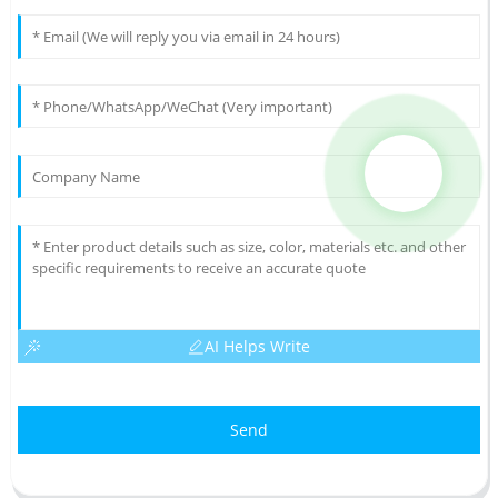
AI Helps Write
Send