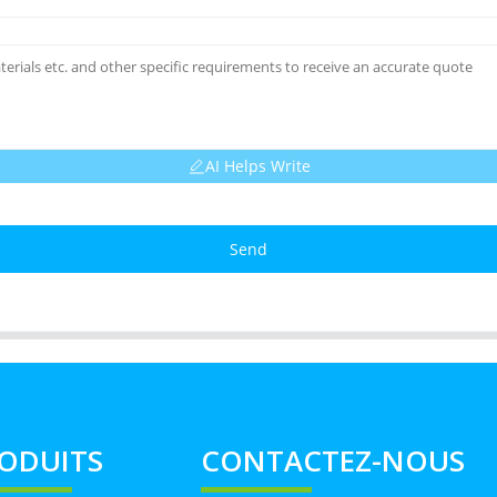
AI Helps Write
Send
ODUITS
CONTACTEZ-NOUS