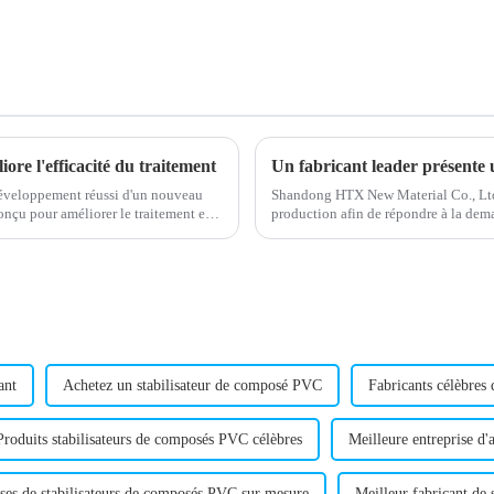
re l'efficacité du traitement
éveloppement réussi d'un nouveau
Shandong HTX New Material Co., Ltd.
onçu pour améliorer le traitement et
production afin de répondre à la dema
lubrifiants. L'entreprise, réputée pour 
ant
Achetez un stabilisateur de composé PVC
Fabricants célèbres
Produits stabilisateurs de composés PVC célèbres
Meilleure entreprise d'a
ses de stabilisateurs de composés PVC sur mesure
Meilleur fabricant de