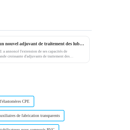
Un fabricant leader présente un nouvel adjuvant de traitement des lubrifiants
 a annoncé l'extension de ses capacités de
nde croissante d'adjuvants de traitement des
sa haute qualité...
 d'élastomères CPE
uxiliaires de fabrication transparents
 stabilisateurs pour composés PVC