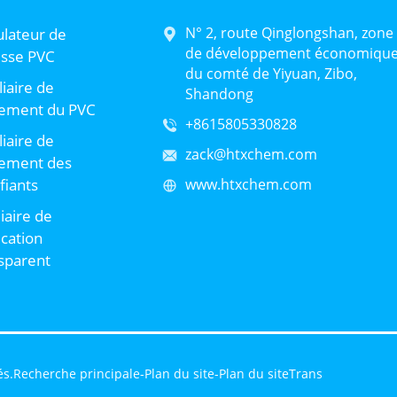
N° 2, route Qinglongshan, zone
lateur de
de développement économiqu
sse PVC
du comté de Yiyuan, Zibo,
liaire de
Shandong
tement du PVC
+8615805330828
liaire de
zack@htxchem.com
tement des
ifiants
www.htxchem.com
liaire de
ication
sparent
és.
Recherche principale
-
Plan du site
-
Plan du siteTrans