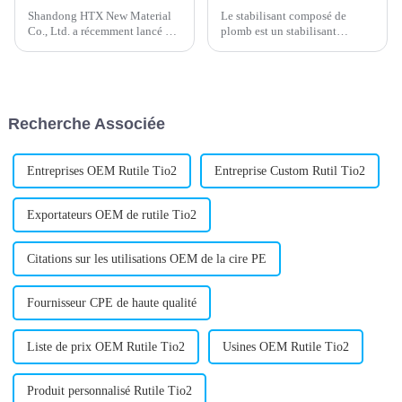
Shandong HTX New Material
Le stabilisant composé de
Co., Ltd. a récemment lancé un
plomb est un stabilisant
modificateur de ténacité
métallique efficace, largement
composite PVC
utilisé dans la production de
révolutionnaire, établissant une
produits en PVC. Il est
nouvelle norme en matière de
composé de divers sels d'acides
durabilité des matériaux de
organiques et de sels
Recherche Associée
construction. Ce nouveau
métalliques. Il présente
modificateur est…
d'excellentes propriétés…
Entreprises OEM Rutile Tio2
Entreprise Custom Rutil Tio2
Exportateurs OEM de rutile Tio2
Citations sur les utilisations OEM de la cire PE
Fournisseur CPE de haute qualité
Liste de prix OEM Rutile Tio2
Usines OEM Rutile Tio2
Produit personnalisé Rutile Tio2