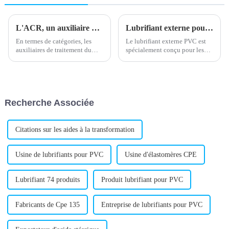
L'ACR, un auxiliaire de fabrication du PVC, est faiblement dosé, mais possède un effet considérable. Le saviez-vous ?
Lubrifiant externe pour PVC : amélioration des performances et de la durabilité
En termes de catégories, les
Le lubrifiant externe PVC est
auxiliaires de traitement du
spécialement conçu pour les
PVC ACR peuvent être divisés
produits en polychlorure de
en trois catégories
vinyle (PVC). Il vise à
améliorer les performances de
mise en œuvre et la durabilité
des produits en PVC. En tant
Recherche Associée
qu'additif clé...
Citations sur les aides à la transformation
Usine de lubrifiants pour PVC
Usine d'élastomères CPE
Lubrifiant 74 produits
Produit lubrifiant pour PVC
Fabricants de Cpe 135
Entreprise de lubrifiants pour PVC