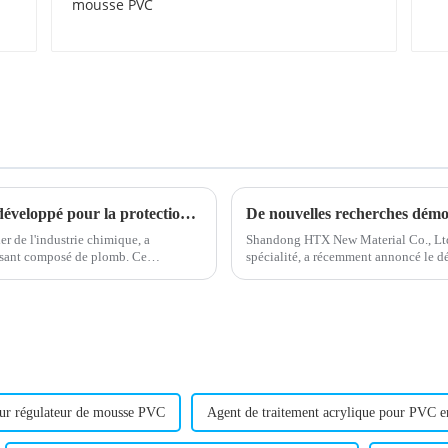
PVC
Un nouveau composé stabilisant au plomb développé pour la protection de l'environnement
De nouvelles recherches démon
r de l'industrie chimique, a
Shandong HTX New Material Co., Ltd.
isant composé de plomb. Ce
spécialité, a récemment annoncé le 
nts de...
polyéthylène chloré (CPE). L'entrepri
ur régulateur de mousse PVC
Agent de traitement acrylique pour PVC e