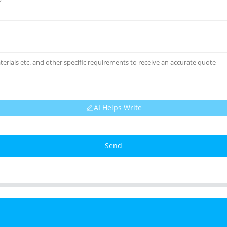
AI Helps Write
Send