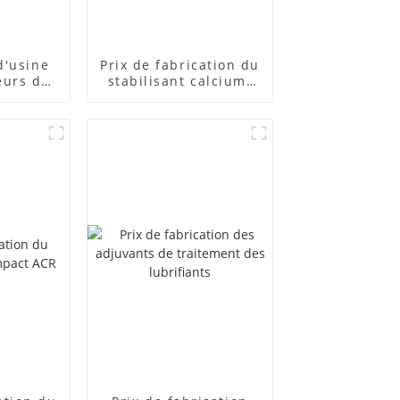
d'usine
Prix ​​de fabrication du
eurs de
stabilisant calcium-
posés
zinc