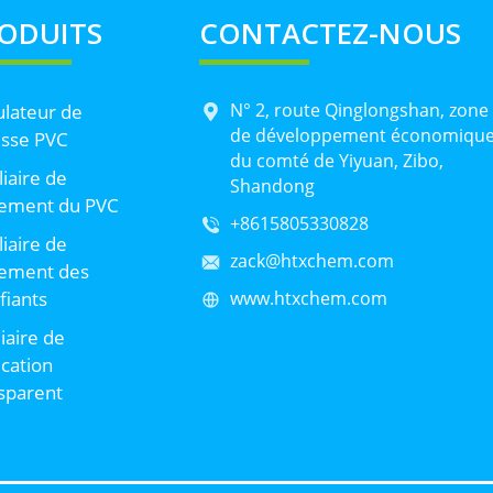
ODUITS
CONTACTEZ-NOUS
N° 2, route Qinglongshan, zone
lateur de
de développement économiqu
sse PVC
du comté de Yiyuan, Zibo,
liaire de
Shandong
tement du PVC
+8615805330828
liaire de
zack@htxchem.com
tement des
ifiants
www.htxchem.com
liaire de
ication
sparent