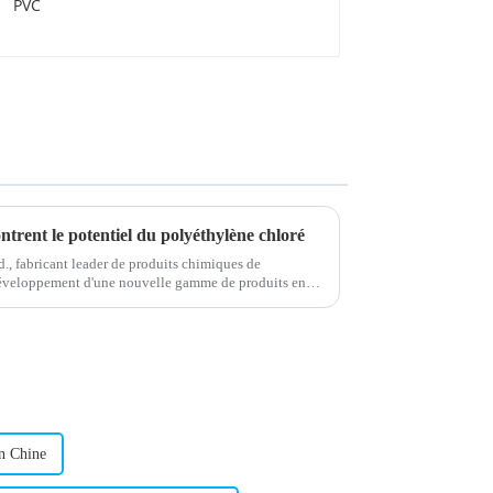
trent le potentiel du polyéthylène chloré
, fabricant leader de produits chimiques de
développement d'une nouvelle gamme de produits en
se, connue pour...
n Chine