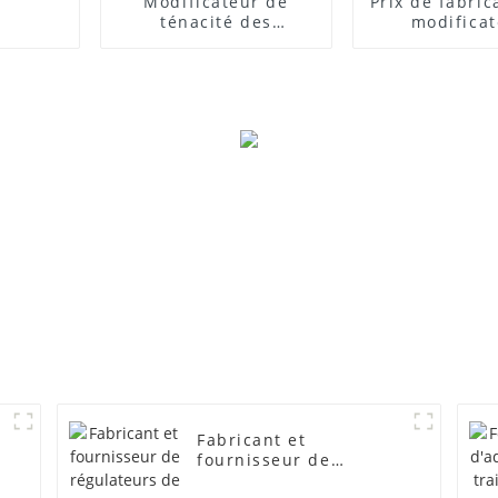
Modificateur de
Prix ​​de fabri
ténacité des
modifica
composites PVC
d'impact
Fabricant et
fournisseur de
régulateurs de mousse