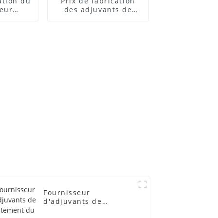
cation du
Prix ​​de fabrication
teur
des adjuvants de
 ACR
traitement des
lubrifiants
Fournisseur
d'adjuvants de
traitement du PVC