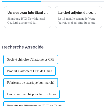
Un nouveau lubrifiant externe en PVC améliore les performances du produit
Le chef adjoint du comté Wang Yawei et les dirigeants de la ville de Xili inspectent l'entreprise le 13 mai.
Shandong HTX New Material
Le 13 mai, le camarade Wang
Co., Ltd. a annoncé le
Yawei, chef adjoint du comté
lancement d'un nouveau
de Yiyuan, et les dirigeants de
lubrifiant externe pour PVC.
la ville de Xili ont visité
L'entreprise, reconnue pour son
l'entreprise pour une inspection
expertise dans la fourniture de
et ont donné leurs
matériaux de haute qualité
commentaires sur place sur le
Recherche Associée
pour divers secteurs, vise à…
calendrier du projet.
Société chinoise d'élastomères CPE
Produit élastomère CPE de Chine
Fabricants de stéarique bon marché
Devis bon marché pour le PE chloré
Produits modificateurs en PVC de Chine