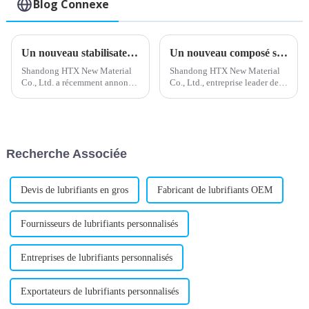
Blog Connexe
Un nouveau stabilisateur de plomb composé améliore les performances de la batterie
Un nouveau composé stabilisant au plomb développé pour la protection de l'environnement
Shandong HTX New Material
Shandong HTX New Material
Co., Ltd. a récemment annoncé
Co., Ltd., entreprise leader de
le lancement d'un nouveau
l'industrie chimique, a
stabilisant composé à base de
récemment annoncé le
plomb, répondant aux besoins
lancement d'un nouveau
de l'industrie des plastiques. Ce
stabilisant composé de plomb.
produit devrait améliorer...
Ce stabilisant est conçu pour
Recherche Associée
répondre aux besoins croissants
de...
Devis de lubrifiants en gros
Fabricant de lubrifiants OEM
Fournisseurs de lubrifiants personnalisés
Entreprises de lubrifiants personnalisés
Exportateurs de lubrifiants personnalisés