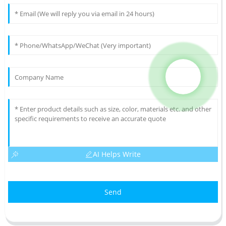
AI Helps Write
Send