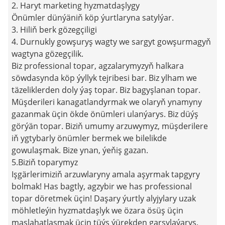
2. Haryt marketing hyzmatdaşlygy
Önümler dünýäniň köp ýurtlaryna satylýar.
3. Hiliň berk gözegçiligi
4. Durnukly gowşuryş wagty we sargyt gowşurmagyň
wagtyna gözegçilik.
Biz professional topar, agzalarymyzyň halkara
söwdasynda köp ýyllyk tejribesi bar. Biz ylham we
täzeliklerden doly ýaş topar. Biz bagyşlanan topar.
Müşderileri kanagatlandyrmak we olaryň ynamyny
gazanmak üçin ökde önümleri ulanýarys. Biz düýş
görýän topar. Biziň umumy arzuwymyz, müşderilere
iň ygtybarly önümler bermek we bilelikde
gowulaşmak. Bize ynan, ýeňiş gazan.
5.Biziň toparymyz
Işgärlerimiziň arzuwlaryny amala aşyrmak tapgyry
bolmak! Has bagtly, agzybir we has professional
topar döretmek üçin! Daşary ýurtly alyjylary uzak
möhletleýin hyzmatdaşlyk we özara ösüş üçin
maslahatlaşmak üçin tüýs ýürekden garşylaýarys.