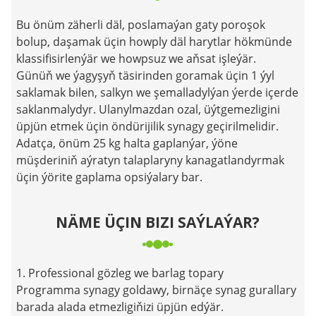
Bu önüm zäherli däl, poslamaýan gaty poroşok
bolup, daşamak üçin howply däl harytlar hökmünde
klassifisirlenýär we howpsuz we aňsat işleýär.
Günüň we ýagyşyň täsirinden goramak üçin 1 ýyl
saklamak bilen, salkyn we şemalladylýan ýerde içerde
saklanmalydyr. Ulanylmazdan ozal, üýtgemezligini
üpjün etmek üçin öndürijilik synagy geçirilmelidir.
Adatça, önüm 25 kg halta gaplanýar, ýöne
müşderiniň aýratyn talaplaryny kanagatlandyrmak
üçin ýörite gaplama opsiýalary bar.
NÄME ÜÇIN BIZI SAÝLAÝAR?
1. Professional gözleg we barlag topary
Programma synagy goldawy, birnäçe synag gurallary
barada alada etmezligiňizi üpjün edýär.