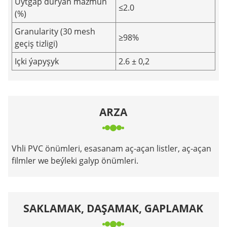
Üýtgäp durýan mazmun
≤2.0
(%)
Granularity (30 mesh
≥98%
geçiş tizligi)
Içki ýapyşyk
2.6 ± 0,2
ARZA
Vhli PVC önümleri, esasanam aç-açan listler, aç-açan
filmler we beýleki galyp önümleri.
SAKLAMAK, DAŞAMAK, GAPLAMAK