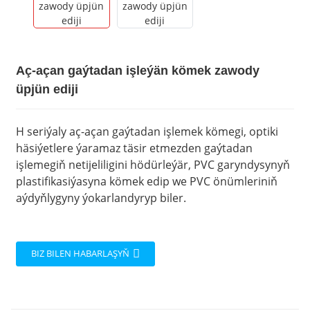
Aç-açan gaýtadan işleýän kömek zawody
üpjün ediji
H seriýaly aç-açan gaýtadan işlemek kömegi, optiki
häsiýetlere ýaramaz täsir etmezden gaýtadan
işlemegiň netijeliligini hödürleýär, PVC garyndysynyň
plastifikasiýasyna kömek edip we PVC önümleriniň
aýdyňlygyny ýokarlandyryp biler.
BIZ BILEN HABARLAŞYŇ