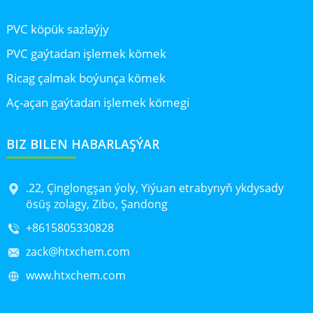
PVC köpük sazlaýjy
PVC gaýtadan işlemek kömek
Ricag çalmak boýunça kömek
Aç-açan gaýtadan işlemek kömegi
BIZ BILEN HABARLAŞÝAR
.22, Çinglongşan ýoly, Yiýuan etrabynyň ykdysady
ösüş zolagy, Zibo, Şandong
+8615805330828
zack@htxchem.com
www.htxchem.com