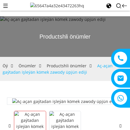
Productshli önümler
Öý
Önümler
Productshli önümler
Aç-açan
gaýtadan işleýän kömek zawody üpjün ediji
+8615805330828