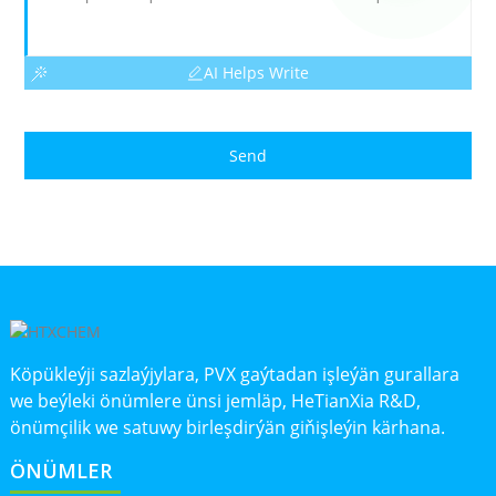
AI Helps Write
Send
Köpükleýji sazlaýjylara, PVX gaýtadan işleýän gurallara
we beýleki önümlere ünsi jemläp, HeTianXia R&D,
önümçilik we satuwy birleşdirýän giňişleýin kärhana.
ÖNÜMLER