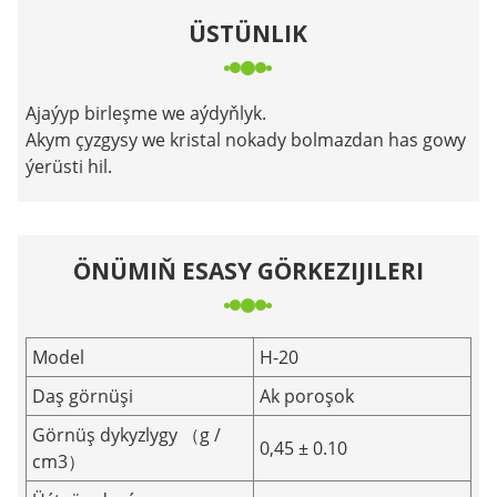
ÜSTÜNLIK
Ajaýyp birleşme we aýdyňlyk.
Akym çyzgysy we kristal nokady bolmazdan has gowy
ýerüsti hil.
ÖNÜMIŇ ESASY GÖRKEZIJILERI
Model
H-20
Daş görnüşi
Ak poroşok
Görnüş dykyzlygy （g /
0,45 ± 0.10
cm3）