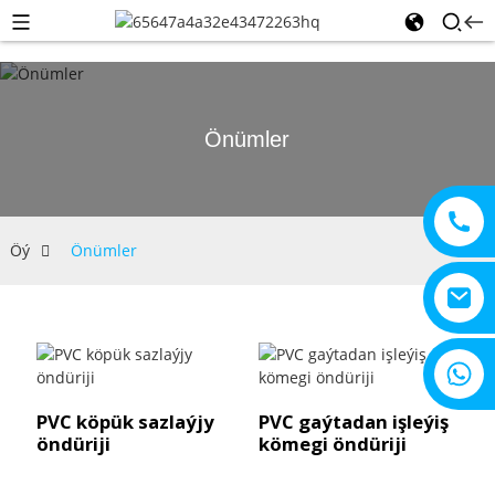
Önümler
Öý
Önümler
+8615805330828
PVC köpük sazlaýjy
PVC gaýtadan işleýiş
öndüriji
kömegi öndüriji