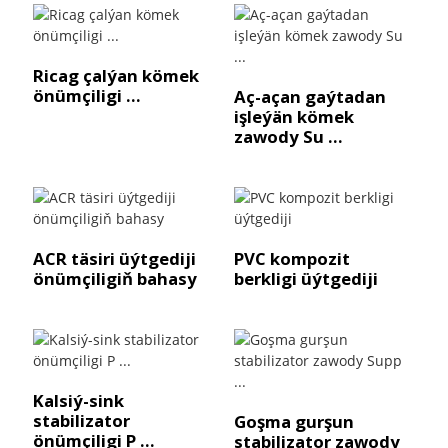
Ricag çalýan kömek
önümçiligi ...
Aç-açan gaýtadan
işleýän kömek
zawody Su ...
ACR täsiri üýtgediji
PVC kompozit
önümçiligiň bahasy
berkligi üýtgediji
Kalsiý-sink
stabilizator
Goşma gurşun
önümçiligi P ...
stabilizator zawody