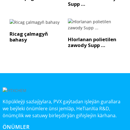
Supp ...
Ricag çalmagyň
Hlorlanan polietilen
bahasy
zawody Supp ...
Köpükleýji sazlaýjylara, PVX gaýtadan işleýän gurallara
we beýleki önümlere ünsi jemläp, HeTianXia R&D,
önümçilik we satuwy birleşdirýän giňişleýin kärhana.
ÖNÜMLER