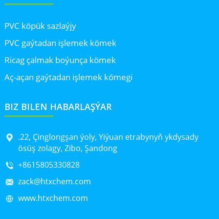
PVC köpük sazlaýjy
PVC gaýtadan işlemek kömek
Ricag çalmak boýunça kömek
Aç-açan gaýtadan işlemek kömegi
BIZ BILEN HABARLAŞÝAR
.22, Çinglongşan ýoly, Yiýuan etrabynyň ykdysady
ösüş zolagy, Zibo, Şandong
+8615805330828
zack@htxchem.com
www.htxchem.com