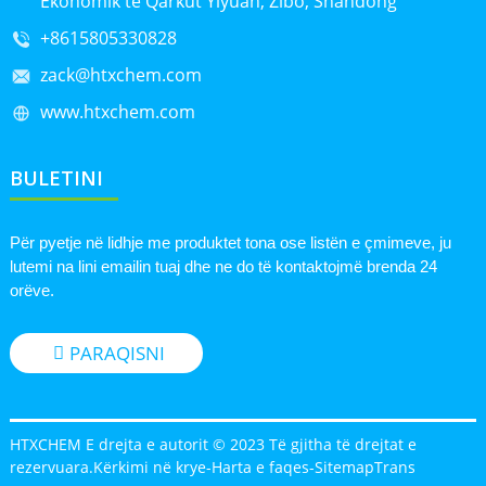
Ekonomik të Qarkut Yiyuan, Zibo, Shandong
+8615805330828
zack@htxchem.com
www.htxchem.com
BULETINI
Për pyetje në lidhje me produktet tona ose listën e çmimeve, ju
lutemi na lini emailin tuaj dhe ne do të kontaktojmë brenda 24
orëve.
PARAQISNI
HTXCHEM E drejta e autorit © 2023 Të gjitha të drejtat e
rezervuara.
Kërkimi në krye
-
Harta e faqes
-
SitemapTrans