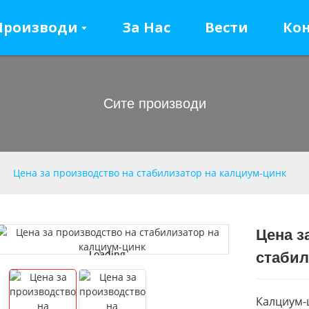
Производи
За Нас
Вести
Кон
Сите производи
Цена за производство на стабилизатор на калциум-цинк
Цена з
Loading...
Loading...
стабил
Калциум-ц