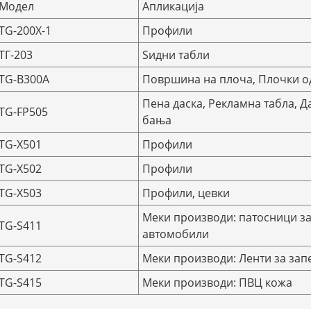
Модел
Апликација
TG-200X-1
Профили
ТГ-203
Ѕидни табли
TG-B300A
Површина на плоча, Плочки о
Пена даска, Рекламна табла, Д
TG-FP505
бања
TG-X501
Профили
TG-X502
Профили
TG-X503
Профили, цевки
Меки производи: патосници з
TG-S411
автомобили
TG-S412
Меки производи: Ленти за за
TG-S415
Меки производи: ПВЦ кожа