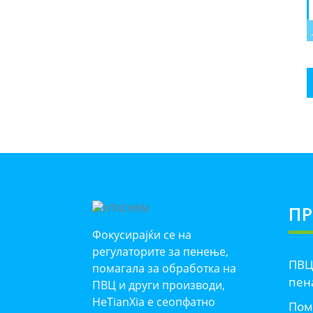
П
Фокусирајќи се на
регулаторите за пенење,
ПВЦ
помагала за обработка на
пен
ПВЦ и други производи,
HeTianXia е сеопфатно
Пом