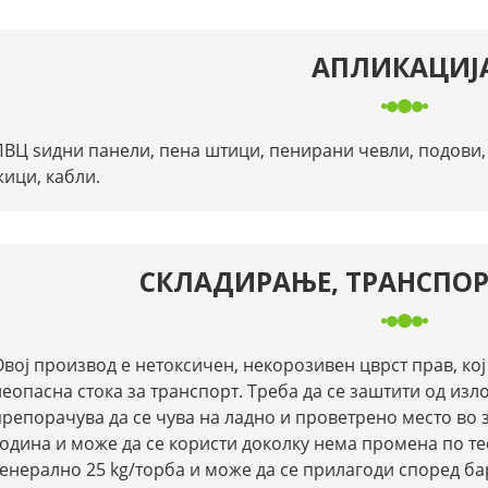
АПЛИКАЦИЈ
ПВЦ ѕидни панели, пена штици, пенирани чевли, подови, 
жици, кабли.
СКЛАДИРАЊЕ, ТРАНСПОР
Овој производ е нетоксичен, некорозивен цврст прав, кој
неопасна стока за транспорт. Треба да се заштити од изл
препорачува да се чува на ладно и проветрено место во 
година и може да се користи доколку нема промена по те
генерално 25 kg/торба и може да се прилагоди според ба