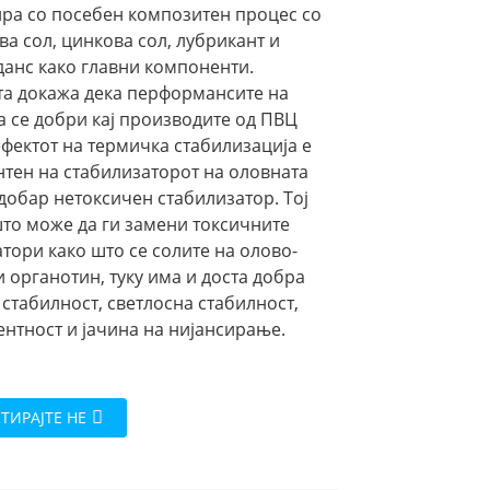
ира со посебен композитен процес со
а сол, цинкова сол, лубрикант и
данс како главни компоненти.
та докажа дека перформансите на
 се добри кај производите од ПВЦ
ефектот на термичка стабилизација е
тен на стабилизаторот на оловната
е добар нетоксичен стабилизатор. Тој
то може да ги замени токсичните
тори како што се солите на олово-
 органотин, туку има и доста добра
стабилност, светлосна стабилност,
нтност и јачина на нијансирање.
ТИРАЈТЕ НЕ