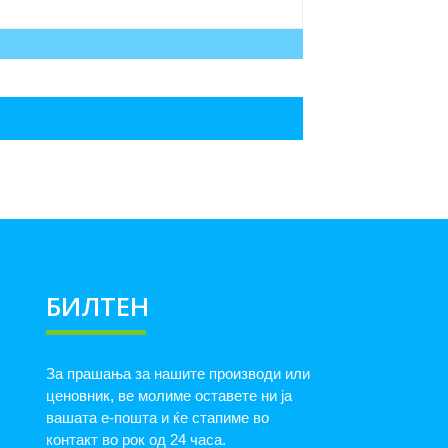
БИЛТЕН
За прашања за нашите производи или
ценовник, ве молиме оставете ни ја
вашата е-пошта и ќе стапиме во
контакт во рок од 24 часа.