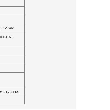
д смола
аска за
а
печатување