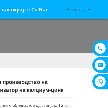
тактирајте Со Нас
Macedonian
+8615805330828
а производство на
Loading...
Loading...
изатор на калциум-цинк
инк стабилизатор од серијата TG се