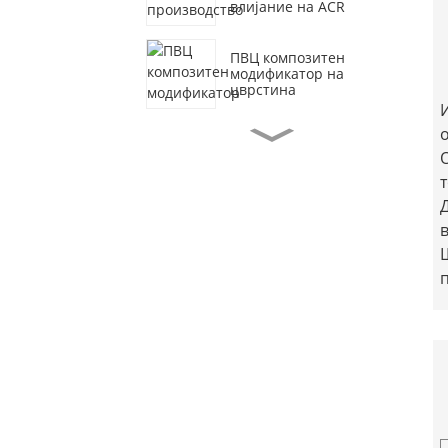
влијание на ACR
ПВЦ композитен
модификатор на
цврстина
Калциум-цинк
стабилизатор
Производство П...
Фабричко снабдување
со стабилизатор на
сложено олово...
Цена за производство
на лубрикант
Фабрика за снабдување
со хлориран
полиетилен...