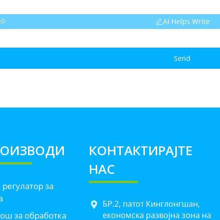
AI Helps Write
Send
РОИЗВОДИ
КОНТАКТИРАЈТЕ
НАС
 регулатор за
а
БР.2, патот Кинглонгшан,
ош за обработка
економска развојна зона на