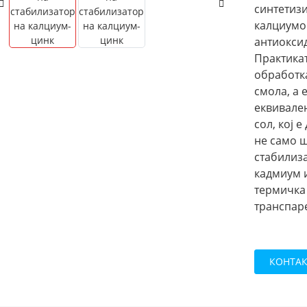
синтетиз
калциумов
антиокси
Практика
обработка
смола, а 
еквивален
сол, кој 
не само ш
стабилиза
кадмиум и
термичка 
транспаре
КОНТАК