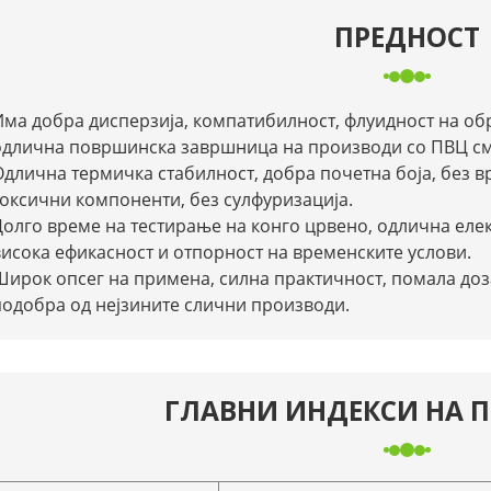
ПРЕДНОСТ
Има добра дисперзија, компатибилност, флуидност на об
одлична површинска завршница на производи со ПВЦ см
Одлична термичка стабилност, добра почетна боја, без в
токсични компоненти, без сулфуризација.
Долго време на тестирање на конго црвено, одлична елек
висока ефикасност и отпорност на временските услови.
Широк опсег на примена, силна практичност, помала доз
подобра од нејзините слични производи.
ГЛАВНИ ИНДЕКСИ НА 