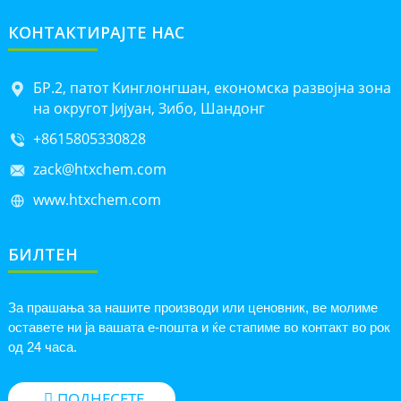
КОНТАКТИРАЈТЕ НАС
БР.2, патот Кинглонгшан, економска развојна зона
на округот Јијуан, Зибо, Шандонг
+8615805330828
zack@htxchem.com
www.htxchem.com
БИЛТЕН
За прашања за нашите производи или ценовник, ве молиме
оставете ни ја вашата е-пошта и ќе стапиме во контакт во рок
од 24 часа.
ПОДНЕСЕТЕ