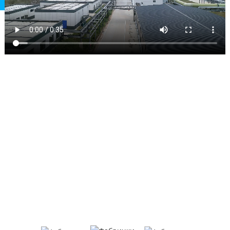
ФАБРИЧКИ ПРИКАЗ
Фокусирајќи се на регулаторите за пенење, помагала за
обработка на ПВЦ и други производи, HeTianXia е сеопфатно
претпријатие кое интегрира истражување и развој,
производство и продажба.