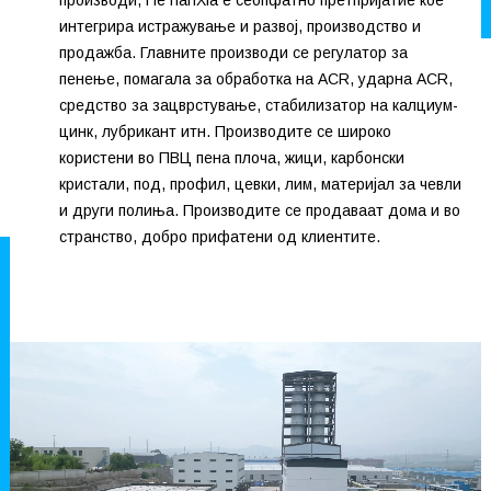
производи, HeTianXia е сеопфатно претпријатие кое
интегрира истражување и развој, производство и
продажба. Главните производи се регулатор за
пенење, помагала за обработка на ACR, ударна ACR,
средство за зацврстување, стабилизатор на калциум-
цинк, лубрикант итн. Производите се широко
користени во ПВЦ пена плоча, жици, карбонски
кристали, под, профил, цевки, лим, материјал за чевли
и други полиња. Производите се продаваат дома и во
странство, добро прифатени од клиентите.