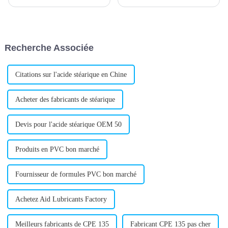
d'additifs pour PVC, a annoncé
lubrifiant interne pour PVC,
le lancement d'un nouveau
destiné à améliorer les
lubrifiant interne pour produits
performances de traitement des
en PVC. Ce lubrifiant interne
produits en PVC. Ce nouveau
pour PVC est conçu...
produit est conçu pour
Recherche Associée
améliorer la lubrification
interne…
Citations sur l'acide stéarique en Chine
Acheter des fabricants de stéarique
Devis pour l'acide stéarique OEM 50
Produits en PVC bon marché
Fournisseur de formules PVC bon marché
Achetez Aid Lubricants Factory
Meilleurs fabricants de CPE 135
Fabricant CPE 135 pas cher