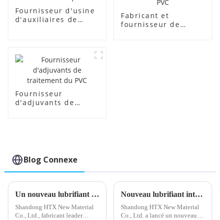
Fournisseur d'usine
Fabricant et
d'auxiliaires de
fournisseur de
fabrication
régulateurs de
transparents
mousse PVC
Fournisseur
d'adjuvants de
traitement du PVC
Blog Connexe
Un nouveau lubrifiant interne en PVC améliore l'efficacité de la production
Nouveau lubrifiant interne en PVC développé pour des performances améliorées
Shandong HTX New Material
Shandong HTX New Material
Co., Ltd., fabricant leader
Co., Ltd. a lancé un nouveau