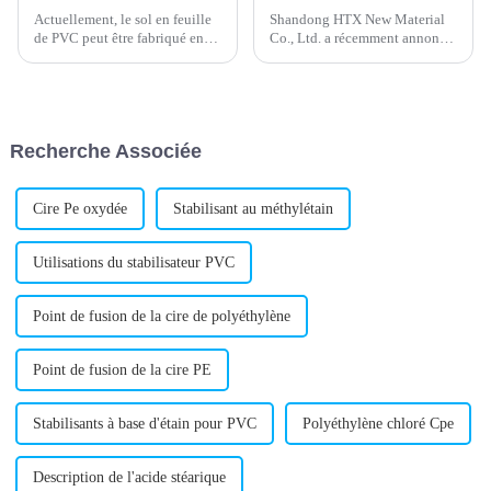
Actuellement, le sol en feuille
Shandong HTX New Material
de PVC peut être fabriqué en
Co., Ltd. a récemment annoncé
deux types : l'un est le même
le développement et le
matériau à motif du bas à la
lancement réussis d'un nouveau
surface, si la surface est brûlée
stabilisant composé au plomb
ou rayée, elle peut être polie
destiné au secteur de la
avec une meuleuse...
construction. Ce stabilisant au
Recherche Associée
plomb est conçu pour…
Cire Pe oxydée
Stabilisant au méthylétain
Utilisations du stabilisateur PVC
Point de fusion de la cire de polyéthylène
Point de fusion de la cire PE
Stabilisants à base d'étain pour PVC
Polyéthylène chloré Cpe
Description de l'acide stéarique