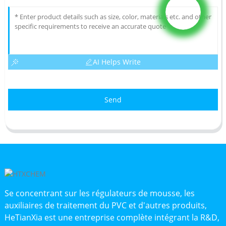
AI Helps Write
Send
Se concentrant sur les régulateurs de mousse, les
auxiliaires de traitement du PVC et d'autres produits,
HeTianXia est une entreprise complète intégrant la R&D,