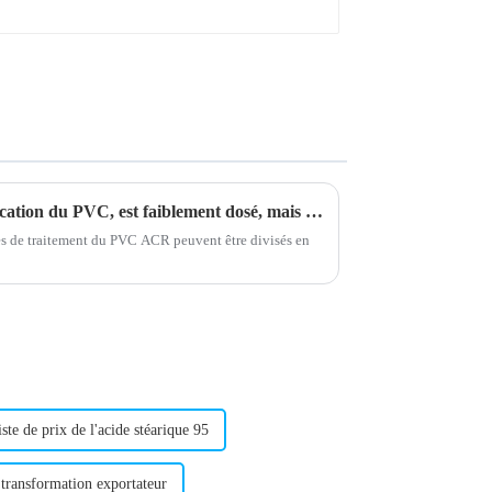
L'ACR, un auxiliaire de fabrication du PVC, est faiblement dosé, mais possède un effet considérable. Le saviez-vous ?
res de traitement du PVC ACR peuvent être divisés en
ste de prix de l'acide stéarique 95
transformation exportateur