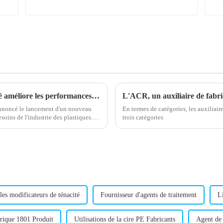
Un nouveau stabilisateur de plomb composé améliore les performances de la batterie
nnoncé le lancement d'un nouveau
En termes de catégories, les auxiliai
oins de l'industrie des plastiques.
trois catégories
 les modificateurs de ténacité
Fournisseur d'agents de traitement
Li
arique 1801 Produit
Utilisations de la cire PE Fabricants
Agent de 