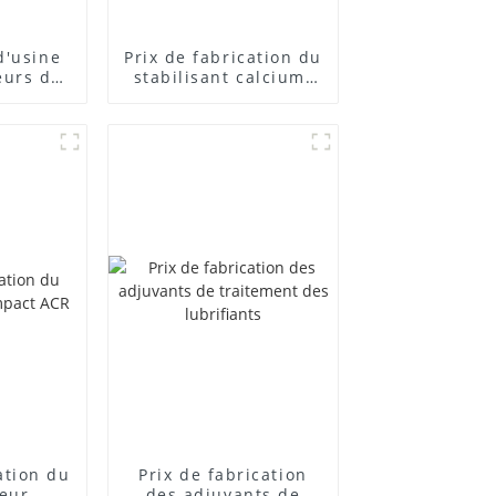
d'usine
Prix ​​de fabrication du
eurs de
stabilisant calcium-
posés
zinc
cation du
Prix ​​de fabrication
teur
des adjuvants de