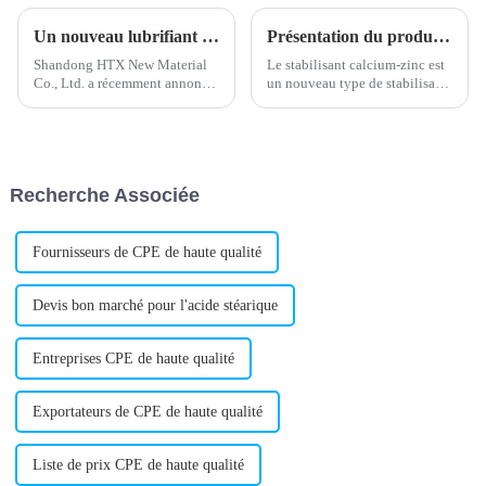
Un nouveau lubrifiant externe en PVC améliore les performances
Présentation du produit : Stabilisateur calcium-zinc
Shandong HTX New Material
Le stabilisant calcium-zinc est
Co., Ltd. a récemment annoncé
un nouveau type de stabilisant
le lancement d'un nouveau
sans plomb, largement utilisé
lubrifiant externe pour PVC.
dans la production de produits
Réputée pour ses matériaux et
en PVC. Composé de calcium
solutions innovants,
et de zinc de haute pureté, il ne
l'entreprise a développé ce
contient pas de métaux lourds
Recherche Associée
lubrifiant…
nocifs.
Fournisseurs de CPE de haute qualité
Devis bon marché pour l'acide stéarique
Entreprises CPE de haute qualité
Exportateurs de CPE de haute qualité
Liste de prix CPE de haute qualité