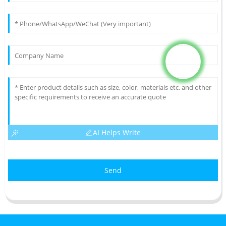
AI Helps Write
Send