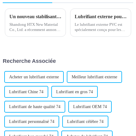
Un nouveau stabilisant calcium-zinc dévoilé pour une meilleure stabilité du produit
Lubrifiant externe pour PVC : amélioration des performances et de la durabilité
Shandong HTX New Material
Le lubrifiant externe PVC est
Co., Ltd. a récemment annoncé
spécialement conçu pour les
le lancement d'un nouveau
produits en polychlorure de
stabilisant calcium-zinc,
vinyle (PVC). Il vise à
élargissant ainsi sa gamme de
améliorer les performances de
produits. L'entreprise, reconnue
mise en œuvre et la durabilité
pour son expertise dans la
des produits en PVC. En tant
Recherche Associée
fourniture de...
qu'additif clé...
Acheter un lubrifiant externe
Meilleur lubrifiant externe
Lubrifiant Chine 74
Lubrifiant en gros 74
Lubrifiant de haute qualité 74
Lubrifiant OEM 74
Lubrifiant personnalisé 74
Lubrifiant célèbre 74