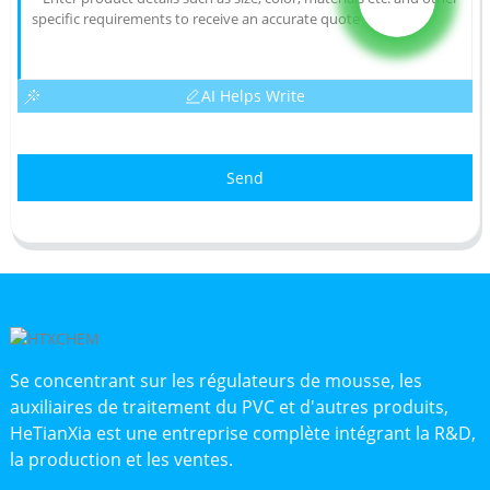
AI Helps Write
Send
Se concentrant sur les régulateurs de mousse, les
auxiliaires de traitement du PVC et d'autres produits,
HeTianXia est une entreprise complète intégrant la R&D,
la production et les ventes.