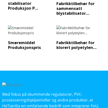
stabilisator
Fabrikktilbehør for
Produksjon P...
sammensatt
blystabilisator...
Smøremiddel
Fabrikktilbehør for
Produksjonspris
klorert polyetylen...
Med fokus på skummende regulatorer, PVC-
prosesseringshjelpemidler og andre produkter, er
HeTianXia en omfattende bedrift som integrerer FoU,