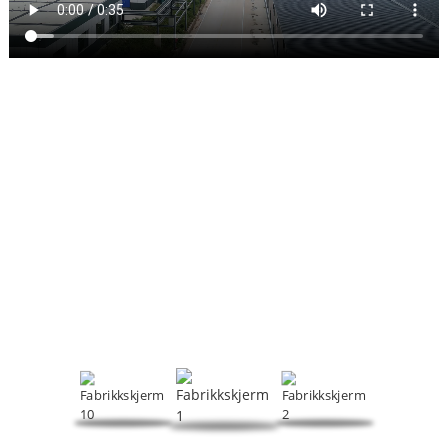
FABRIKKSKJERM
Med fokus på skummende regulatorer, PVC-
prosesseringshjelpemidler og andre produkter, er HeTianXia en
omfattende bedrift som integrerer FoU, produksjon og salg.