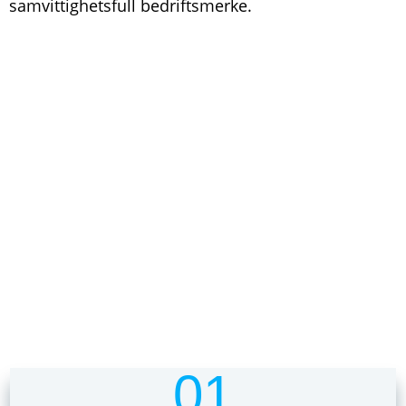
samvittighetsfull bedriftsmerke.
FORDELENE VED Å VELGE
OSS
01