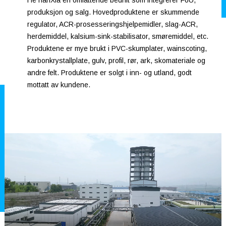
HeTianXia en omfattende bedrift som integrerer FoU,
produksjon og salg. Hovedproduktene er skummende
regulator, ACR-prosesseringshjelpemidler, slag-ACR,
herdemiddel, kalsium-sink-stabilisator, smøremiddel, etc.
Produktene er mye brukt i PVC-skumplater, wainscoting,
karbonkrystallplate, gulv, profil, rør, ark, skomateriale og
andre felt. Produktene er solgt i inn- og utland, godt
mottatt av kundene.