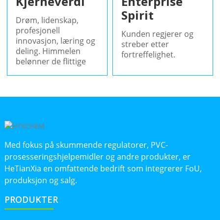
Kjerneverdi
Enterprise
Spirit
Drøm, lidenskap,
profesjonell
Kunden regjerer og
innovasjon, læring og
streber etter
deling. Himmelen
fortreffelighet.
belønner de flittige
Med fokus på skummende regulatorer, PVC-
prosesseringshjelpemidler og andre produkter, er
HeTianXia en omfattende bedrift som integrerer FoU,
produksjon og salg.
PRODUKTER