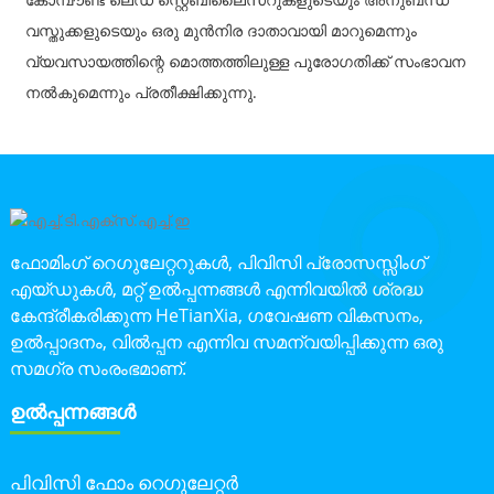
വസ്തുക്കളുടെയും ഒരു മുൻനിര ദാതാവായി മാറുമെന്നും
വ്യവസായത്തിന്റെ മൊത്തത്തിലുള്ള പുരോഗതിക്ക് സംഭാവന
നൽകുമെന്നും പ്രതീക്ഷിക്കുന്നു.
ഫോമിംഗ് റെഗുലേറ്ററുകൾ, പിവിസി പ്രോസസ്സിംഗ്
എയ്ഡുകൾ, മറ്റ് ഉൽപ്പന്നങ്ങൾ എന്നിവയിൽ ശ്രദ്ധ
കേന്ദ്രീകരിക്കുന്ന HeTianXia, ഗവേഷണ വികസനം,
ഉൽപ്പാദനം, വിൽപ്പന എന്നിവ സമന്വയിപ്പിക്കുന്ന ഒരു
സമഗ്ര സംരംഭമാണ്.
ഉൽപ്പന്നങ്ങൾ
പിവിസി ഫോം റെഗുലേറ്റർ