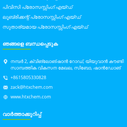
പിവിസി പ്രോസസ്സിംഗ് എയ്ഡ്
ലൂബ്രിക്കന്റ് പ്രോസസ്സിംഗ് എയ്ഡ്
സുതാര്യമായ പ്രോസസ്സിംഗ് എയ്ഡ്
ഞങ്ങളെ ബന്ധപ്പെടുക
നമ്പർ 2, ക്വിങ്‌ലോങ്‌ഷാൻ റോഡ്, യിയുവാൻ കൗണ്ടി
സാമ്പത്തിക വികസന മേഖല, സിബോ, ഷാൻഡോങ്
+8615805330828
zack@htxchem.com
www.htxchem.com
വാർത്താക്കുറിപ്പ്