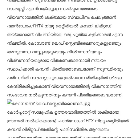
സംതൃപ്തി എന്നിവയ്ക്കുള്ള സമർപ്പണത്തോടെ
വ്യവസായത്തിൽ ശക്തമായ സ്വാധീനം ചെലുത്താൻ
ഷാൻഡോംഗ് HTX ന്യൂ മെറ്റീരിയൽ കമ്പനി ലിമിറ്റഡ്
തയ്യാറാണ്. വിപണിയിലെ ഒരു പുതിയ കളിക്കാരൻ എന്ന
നിലയിൽ, കോമ്പൗണ്ട് ലെഡ് സ്റ്റെബിലൈസറുകളുടെയും
അനുബന്ധ വസ്തുക്കളുടെയും വിശ്വസനീയവും
വിശ്വസനീയവുമായ വിതരണക്കാരനായി സ്വയം
സ്ഥാപിക്കാൻ കമ്പനി പ്രതിജ്ഞാബദ്ധമാണ്, സുസ്ഥിരവും
പരിസ്ഥിതി സൗഹൃദവുമായ ഉൽ‌പാദന രീതികളിൽ ശ്രദ്ധ
കേന്ദ്രീകരിച്ചുകൊണ്ട് വ്യവസായത്തിന്റെ വികസനത്തിന്
സംഭാവന നൽകുന്നതിനും കമ്പനി പ്രതിജ്ഞാബദ്ധമാണ്.
കോർപ്പറേറ്റ് സാമൂഹിക ഉത്തരവാദിത്തത്തിൽ ശക്തമായ
ഊന്നൽ നൽകിക്കൊണ്ട്, ഷാൻഡോംഗ് HTX ന്യൂ മെറ്റീരിയൽ
കമ്പനി ലിമിറ്റഡ് അതിന്റെ പാരിസ്ഥിതിക ആഘാതം
കുറയ്ക്കുന്നതിനും വ്യവസായത്തിന് കൂടുതൽ സുസ്ഥിരമായ