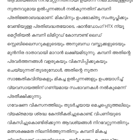
നൂതനവുമായ ഉൽപ്പന്നങ്ങൾ നൽകുന്നതിന് കമ്പനി
പ്രതിജ്ഞാബദ്ധമാണ്. മികവിനും ഉപഭോക്തൃ സംതൃപ്തിക്കും
വേണ്ടിയുള്ള പ്രതിബദ്ധതയോടെ, ഷാൻഡോംഗ് HTX ന്യൂ
മെറ്റീരിയൽ കമ്പനി ലിമിറ്റഡ് കോമ്പൗണ്ട് ലെഡ്
സ്റ്റെബിലൈസറുകളുടെയും അനുബന്ധ വസ്തുക്കളുടെയും
മുൻനിര ദാതാവായി മാറാൻ ലക്ഷ്യമിടുന്നു. കമ്പനി അതിന്റെ
പ്രവർത്തനങ്ങൾ വളരുകയും വികസിപ്പിക്കുകയും
ചെയ്യുന്നത് തുടരുമ്പോൾ, അതിന്റെ നൂതന
സാങ്കേതികവിദ്യകളും മികച്ച ഉൽപ്പന്നങ്ങളും ഉപയോഗിച്ച്
വ്യവസായത്തിന് ഗണ്യമായ സംഭാവനകൾ നൽകുമെന്ന്
പ്രതീക്ഷിക്കുന്നു.
ഗവേഷണ വികസനത്തിലും തുടർച്ചയായ മെച്ചപ്പെടുത്തലിലും
വ്യക്തമായ ശ്രദ്ധ കേന്ദ്രീകരിച്ചുകൊണ്ട്, വിപണിയുടെ
വികസിച്ചുകൊണ്ടിരിക്കുന്ന ആവശ്യങ്ങൾ നിറവേറ്റുന്നതിനും
മത്സരക്ഷമത നിലനിർത്തുന്നതിനും കമ്പനി മികച്ച
നിലയിലാണ്, ഗുണനിലവാരം, നവീകരണം, ഉപഭോക്തൃ