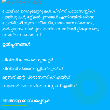
ഫോമിംഗ് റെഗുലേറ്ററുകൾ, പിവിസി പ്രോസസ്സിംഗ്
എയ്ഡുകൾ, മറ്റ് ഉൽപ്പന്നങ്ങൾ എന്നിവയിൽ ശ്രദ്ധ
കേന്ദ്രീകരിക്കുന്ന HeTianXia, ഗവേഷണ വികസനം,
ഉൽപ്പാദനം, വിൽപ്പന എന്നിവ സമന്വയിപ്പിക്കുന്ന ഒരു
സമഗ്ര സംരംഭമാണ്.
ഉൽപ്പന്നങ്ങൾ
പിവിസി ഫോം റെഗുലേറ്റർ
പിവിസി പ്രോസസ്സിംഗ് എയ്ഡ്
ലൂബ്രിക്കന്റ് പ്രോസസ്സിംഗ് എയ്ഡ്
സുതാര്യമായ പ്രോസസ്സിംഗ് എയ്ഡ്
ഞങ്ങളെ ബന്ധപ്പെടുക