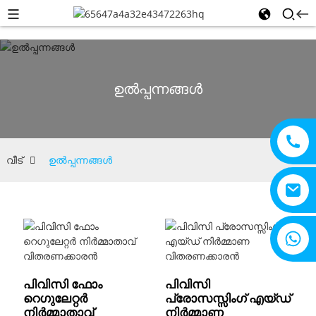
ഉൽപ്പന്നങ്ങൾ
വീട്
ഉൽപ്പന്നങ്ങൾ
+8615805330828
പിവിസി ഫോം
പിവിസി
റെഗുലേറ്റർ
പ്രോസസ്സിംഗ് എയ്ഡ്
നിർമ്മാതാവ്
നിർമ്മാണ