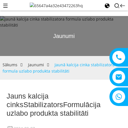
Jaunumi
Sākums
Jaunumi
Jaunā kalcija cinka stabilizatora
formula uzlabo produkta stabilitāti
Jauns kalcija
+8615805330828
cinks
Stabilizators
Formulācija
uzlabo produkta stabilitāti