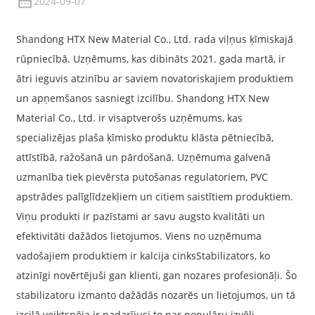
2024-09-07
Shandong HTX New Material Co., Ltd. rada viļņus ķīmiskajā
rūpniecībā. Uzņēmums, kas dibināts 2021. gada martā, ir
ātri ieguvis atzinību ar saviem novatoriskajiem produktiem
un apņemšanos sasniegt izcilību. Shandong HTX New
Material Co., Ltd. ir visaptverošs uzņēmums, kas
specializējas plaša ķīmisko produktu klāsta pētniecībā,
attīstībā, ražošanā un pārdošanā. Uzņēmuma galvenā
uzmanība tiek pievērsta putošanas regulatoriem, PVC
apstrādes palīglīdzekļiem un citiem saistītiem produktiem.
Viņu produkti ir pazīstami ar savu augsto kvalitāti un
efektivitāti dažādos lietojumos. Viens no uzņēmuma
vadošajiem produktiem ir kalcija cinks
Stabilizators
, ko
atzinīgi novērtējuši gan klienti, gan nozares profesionāļi. Šo
stabilizatoru izmanto dažādās nozarēs un lietojumos, un tā
izcilā veiktspēja ir padarījusi to par populāru izvēli