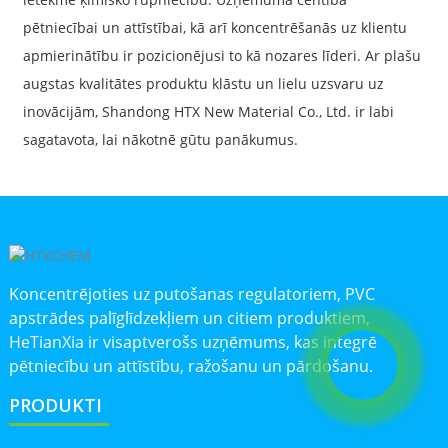
pētniecībai un attīstībai, kā arī koncentrēšanās uz klientu
apmierinātību ir pozicionējusi to kā nozares līderi. Ar plašu
augstas kvalitātes produktu klāstu un lielu uzsvaru uz
inovācijām, Shandong HTX New Material Co., Ltd. ir labi
sagatavota, lai nākotnē gūtu panākumus.
Koncentrējoties uz putošanas regulatoriem, PVC
apstrādes palīglīdzekļiem un citiem produktiem,
HeTianXia ir visaptverošs uzņēmums, kas integrē
pētniecību un attīstību, ražošanu un pārdošanu.
PRODUKTI