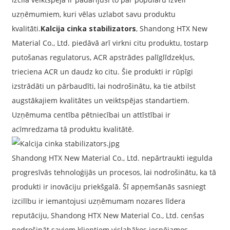
uzņēmumiem, kuri vēlas uzlabot savu produktu
kvalitāti.
Kalcija cinka stabilizators
, Shandong HTX New
Material Co., Ltd. piedāvā arī virkni citu produktu, tostarp
putošanas regulatorus, ACR apstrādes palīglīdzekļus,
trieciena ACR un daudz ko citu. Šie produkti ir rūpīgi
izstrādāti un pārbaudīti, lai nodrošinātu, ka tie atbilst
augstākajiem kvalitātes un veiktspējas standartiem.
Uzņēmuma centība pētniecībai un attīstībai ir
acīmredzama tā produktu kvalitātē.
Shandong HTX New Material Co., Ltd. nepārtraukti iegulda
progresīvās tehnoloģijās un procesos, lai nodrošinātu, ka tā
produkti ir inovāciju priekšgalā. Šī apņemšanās sasniegt
izcilību ir iemantojusi uzņēmumam nozares līdera
reputāciju, Shandong HTX New Material Co., Ltd. cenšas
nodrošināt saviem klientiem vislabākos iespējamos