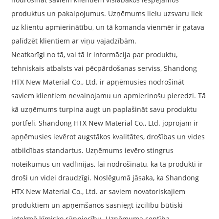
produktus un pakalpojumus. Uzņēmums lielu uzsvaru liek
uz klientu apmierinātību, un tā komanda vienmēr ir gatava
palīdzēt klientiem ar viņu vajadzībām.
Neatkarīgi no tā, vai tā ir informācija par produktu,
tehniskais atbalsts vai pēcpārdošanas serviss, Shandong
HTX New Material Co., Ltd. ir apņēmusies nodrošināt
saviem klientiem nevainojamu un apmierinošu pieredzi. Tā
kā uzņēmums turpina augt un paplašināt savu produktu
portfeli, Shandong HTX New Material Co., Ltd. joprojām ir
apņēmusies ievērot augstākos kvalitātes, drošības un vides
atbildības standartus. Uzņēmums ievēro stingrus
noteikumus un vadlīnijas, lai nodrošinātu, ka tā produkti ir
droši un videi draudzīgi. Noslēgumā jāsaka, ka Shandong
HTX New Material Co., Ltd. ar saviem novatoriskajiem
produktiem un apņemšanos sasniegt izcilību būtiski
ietekmē ķīmisko rūpniecību. Uzņēmuma centība