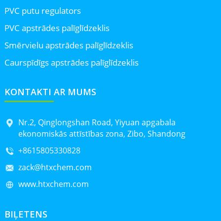
PVC putu regulators
PVC apstrādes palīglīdzeklis
Smērvielu apstrādes palīglīdzeklis
Caurspīdīgs apstrādes palīglīdzeklis
KONTAKTI AR MUMS
Nr.2, Qinglongshan Road, Yiyuan apgabala
ekonomiskās attīstības zona, Zibo, Shandong
+8615805330828
zack@htxchem.com
www.htxchem.com
BIĻETENS