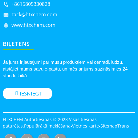
+8615805330828
zack@htxchem.com
www.htxchem.com
BIĻETENS
Ja jums ir jautājumi par mūsu produktiem vai cenrādi, lūdzu,
atstājiet mums savu e-pastu, un mēs ar jums sazināsimies 24
stundu laikā.
IESNIEGT
HTXCHEM Autortiesības © 2023 Visas tiesības
paturētas.
Populārākā meklēšana
-
Vietnes karte
-
SitemapTrans