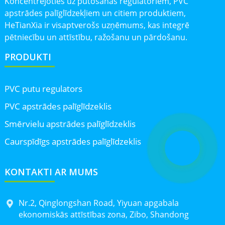
Koncentrējoties uz putošanas regulatoriem, PVC
apstrādes palīglīdzekļiem un citiem produktiem,
HeTianXia ir visaptverošs uzņēmums, kas integrē
pētniecību un attīstību, ražošanu un pārdošanu.
PRODUKTI
PVC putu regulators
PVC apstrādes palīglīdzeklis
Smērvielu apstrādes palīglīdzeklis
Caurspīdīgs apstrādes palīglīdzeklis
KONTAKTI AR MUMS
Nr.2, Qinglongshan Road, Yiyuan apgabala
ekonomiskās attīstības zona, Zibo, Shandong