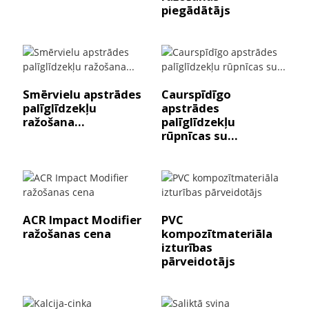
piegādātājs
Smērvielu apstrādes
Caurspīdīgo
palīglīdzekļu
apstrādes
ražošana...
palīglīdzekļu
rūpnīcas su...
ACR Impact Modifier
PVC
ražošanas cena
kompozītmateriāla
izturības
pārveidotājs