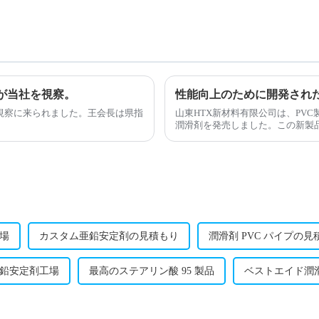
が当社を視察。
性能向上のために開発された
視察に来られました。王会長は県指
山東HTX新材料有限公司は、PV
潤滑剤を発売しました。この新製
されています。
場
カスタム亜鉛安定剤の見積もり
潤滑剤 PVC パイプの
鉛安定剤工場
最高のステアリン酸 95 製品
ベストエイド潤