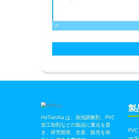
製
HeTianXia は、発泡調整剤、PVC
加工助剤などの製品に重点を置
PV
き、研究開発、生産、販売を統
ータ