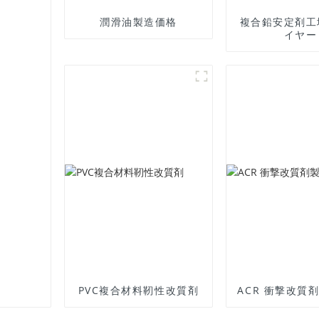
潤滑油製造価格
複合鉛安定剤工
イヤー
PVC複合材料靭性改質剤
ACR 衝撃改質