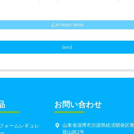
AI Helps Write
Send
品
お問い合わせ
山東省淄博市沂源県経済開発区
Cフォームレギュレ
龍山路2号
ー