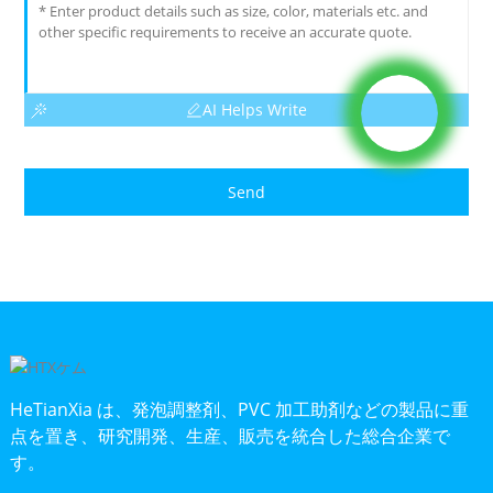
AI Helps Write
Send
HeTianXia は、発泡調整剤、PVC 加工助剤などの製品に重
点を置き、研究開発、生産、販売を統合した総合企業で
す。