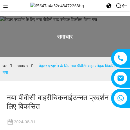
समाचार
घर
समाचार
बेहतर प्रदर्शन के लिए नया पीवीसी बाह्य स्नेहक विकसित किया
गया
नया पीवीसी बाहरी
चिकनाई
+8615805330828
उन्नत प्रदर्शन के
लिए विकसित
2024-08-31