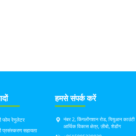
ादों
हमसे संपर्क करें
नंबर 2, किंगलोंगशान रोड, यियुआन काउंटी
ी फोम रेगुलेटर
आर्थिक विकास क्षेत्र, ज़ीबो, शेडोंग
ी प्रसंस्करण सहायता