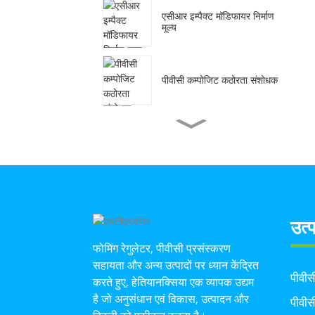
एसीआर इम्पैक्ट मॉडिफायर निर्माण
मूल्य
पीवीसी कम्पोजिट कठोरता संशोधक
कैल्शियम-जिंक स्टेबलाइजर निर्माण
प...
यौगिक लीड स्टेबलाइजर फैक्टरी
सप्...
उत्प
फोमिंग रेगुलेटर, पीवीसी प्रसंस्करण
स्नेहक निर्माण मूल्य
सहायता और अन्य उत्पादों पर ध्यान केंद्रित
पीवीस
करते हुए, हेतियानक्सिया एक व्यापक उद्यम
है जो अनुसंधान एवं विकास, उत्पादन और
पीवीस
क्लोरीनेटेड पॉलीथीन फैक्टरी