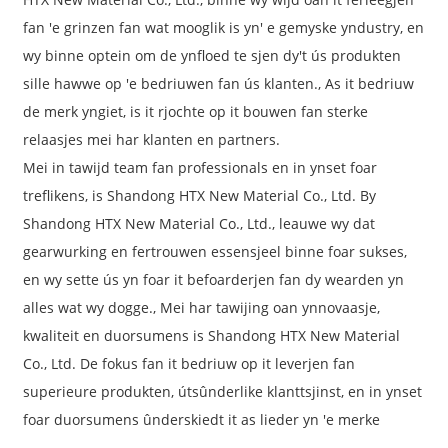
fan 'e grinzen fan wat mooglik is yn' e gemyske yndustry, en
wy binne optein om de ynfloed te sjen dy't ús produkten
sille hawwe op 'e bedriuwen fan ús klanten., As it bedriuw
de merk yngiet, is it rjochte op it bouwen fan sterke
relaasjes mei har klanten en partners.
Mei in tawijd team fan professionals en in ynset foar
treflikens, is Shandong HTX New Material Co., Ltd. By
Shandong HTX New Material Co., Ltd., leauwe wy dat
gearwurking en fertrouwen essensjeel binne foar sukses,
en wy sette ús yn foar it befoarderjen fan dy wearden yn
alles wat wy dogge., Mei har tawijing oan ynnovaasje,
kwaliteit en duorsumens is Shandong HTX New Material
Co., Ltd. De fokus fan it bedriuw op it leverjen fan
superieure produkten, útsûnderlike klanttsjinst, en in ynset
foar duorsumens ûnderskiedt it as lieder yn 'e merke