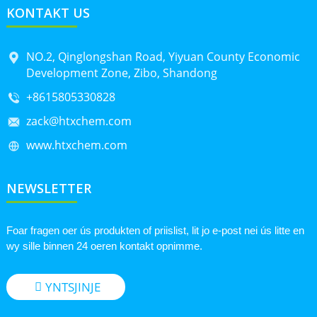
KONTAKT US
NO.2, Qinglongshan Road, Yiyuan County Economic
Development Zone, Zibo, Shandong
+8615805330828
zack@htxchem.com
www.htxchem.com
NEWSLETTER
Foar fragen oer ús produkten of priislist, lit jo e-post nei ús litte en
wy sille binnen 24 oeren kontakt opnimme.
YNTSJINJE