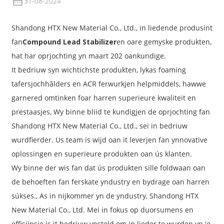
31-08-2024
Shandong HTX New Material Co., Ltd., in liedende produsint
fan
Compound Lead Stabilizer
en oare gemyske produkten,
hat har oprjochting yn maart 202 oankundige.
It bedriuw syn wichtichste produkten, lykas foaming
tafersjochhâlders en ACR ferwurkjen helpmiddels, hawwe
garnered omtinken foar harren superieure kwaliteit en
prestaasjes, Wy binne bliid te kundigjen de oprjochting fan
Shandong HTX New Material Co., Ltd., sei in bedriuw
wurdfierder. Us team is wijd oan it leverjen fan ynnovative
oplossingen en superieure produkten oan ús klanten.
Wy binne der wis fan dat ús produkten sille foldwaan oan
de behoeften fan ferskate yndustry en bydrage oan harren
súkses., As in nijkommer yn de yndustry, Shandong HTX
New Material Co., Ltd. Mei in fokus op duorsumens en
effisjinsje is it bedriuw ynsteld om in lieder te wurden yn 'e