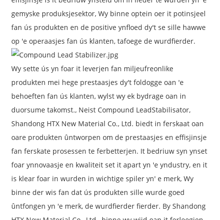
gemyske produksjesektor, Wy binne optein oer it potinsjeel
fan ús produkten en de positive ynfloed dy't se sille hawwe
op 'e operaasjes fan ús klanten, tafoege de wurdfierder.
Wy sette ús yn foar it leverjen fan miljeufreonlike
produkten mei hege prestaasjes dy't foldogge oan 'e
behoeften fan ús klanten, wylst wy ek bydrage oan in
duorsume takomst., Neist Compound Lead
Stabilisator
,
Shandong HTX New Material Co., Ltd. biedt in ferskaat oan
oare produkten ûntworpen om de prestaasjes en effisjinsje
fan ferskate prosessen te ferbetterjen. It bedriuw syn ynset
foar ynnovaasje en kwaliteit set it apart yn 'e yndustry, en it
is klear foar in wurden in wichtige spiler yn' e merk, Wy
binne der wis fan dat ús produkten sille wurde goed
ûntfongen yn 'e merk, de wurdfierder fierder. By Shandong
HTX New Material Co., Ltd., binne wy ​​wijd oan it ferleegjen