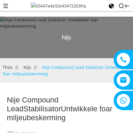
Nijs
Thús
Nijs
Nije Compound Lead Stabilizer ûntwikkele
foar miljeubeskerming
Nije Compound
+8615805330828
Lead
Stabilisator
Untwikkele foar
miljeubeskerming