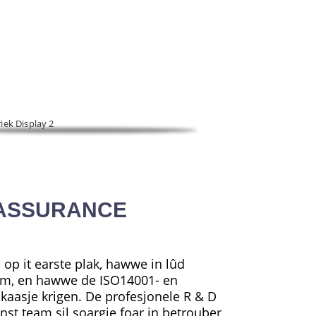
iidweidige ûndernimming dy't R&D, produksje en
SASSURANCE
d op it earste plak, hawwe in lûd
em, en hawwe de ISO14001- en
kaasje krigen. De profesjonele R & D
nst team sil soargje foar in betrouber