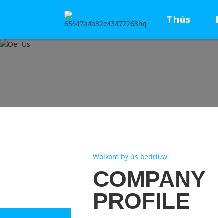
Thús
Wolkom by ús bedriuw
COMPANY
PROFILE