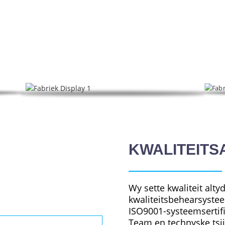
wurkingshelpmiddels en oare produkten, HeTianXia is in w
ferkeap yntegrearret.
KWALITEIT
Wy sette kwaliteit alty
kwaliteitsbehearsyste
ISO9001-systeemsertifi
Team en technyske tsji