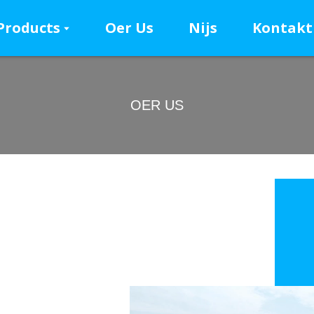
Products
Oer Us
Nijs
Kontakt
OER US