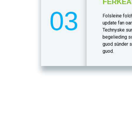
FERKEA
03
Folsleine folc
update fan oar
Technyske sur
begelieding s
guod sûnder s
guod.