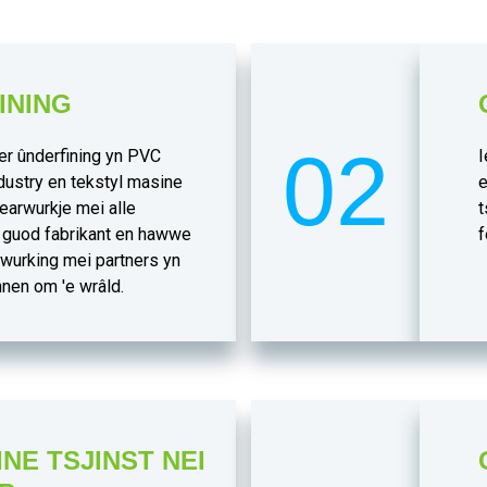
INING
02
er ûnderfining yn PVC
I
dustry en tekstyl masine
e
earwurkje mei alle
t
 guod fabrikant en hawwe
f
rwurking mei partners yn
nen om 'e wrâld.
NE TSJINST NEI