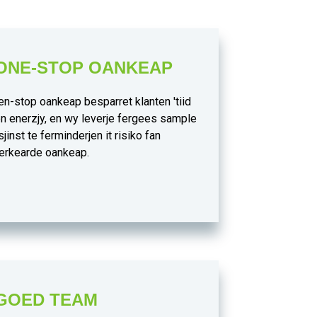
ONE-STOP OANKEAP
en-stop oankeap besparret klanten 'tiid
n enerzjy, en wy leverje fergees sample
sjinst te ferminderjen it risiko fan
erkearde oankeap.
GOED TEAM