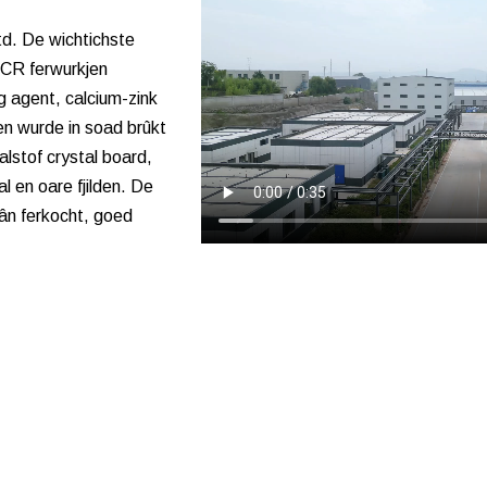
d. De wichtichste
ACR ferwurkjen
 agent, calcium-zink
ten wurde in soad brûkt
lstof crystal board,
al en oare fjilden. De
lân ferkocht, goed
FABRIEK DISPLAY