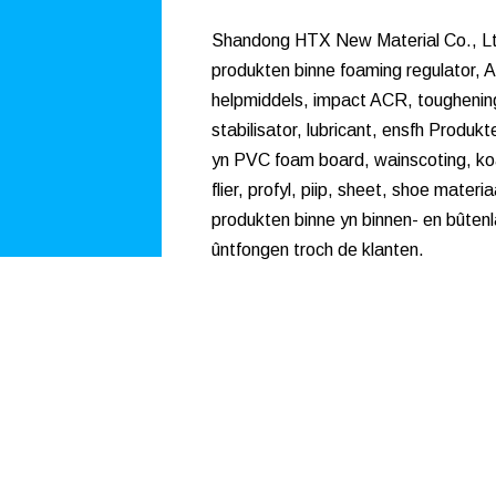
Shandong HTX New Material Co., Lt
produkten binne foaming regulator, 
helpmiddels, impact ACR, toughening
stabilisator, lubricant, ensfh Produk
yn PVC foam board, wainscoting, koa
flier, profyl, piip, sheet, shoe materia
produkten binne yn binnen- en bûten
ûntfongen troch de klanten.