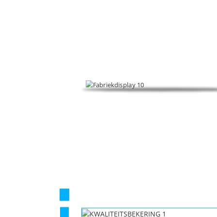
Fokus op skomjende tafersjochhâlders, PVC-fer
01
02