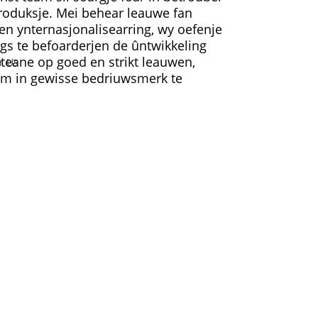
produksje. Mei behear leauwe fan
k en ynternasjonalisearring, wy oefenje
gs te befoarderjen de ûntwikkeling
teane op goed en strikt leauwen,
om in gewisse bedriuwsmerk te
ZEN