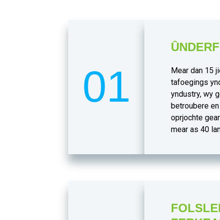
ÛNDERF
01
Mear dan 15 ji
tafoegings yn
yndustry, wy g
betroubere en
oprjochte gea
mear as 40 lan
FOLSLEI