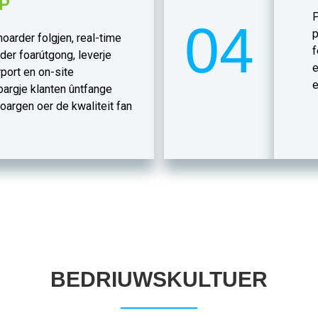
P
P
04
p
hoarder folgjen, real-time
f
der foarútgong, leverje
e
port en on-site
e
oargje klanten ûntfange
oargen oer de kwaliteit fan
BEDRIUWSKULTUER