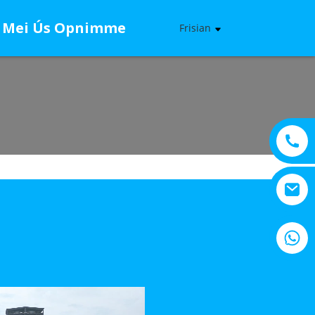
 Mei Ús Opnimme
Frisian
+8615805330828