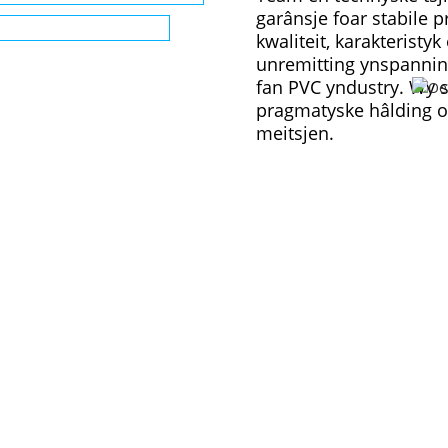
garânsje foar stabile 
kwaliteit, karakteristy
unremitting ynspannin
fan PVC yndustry. Wy s
pragmatyske hâlding 
meitsjen.
 FOARDIELEN FAN ÚS TE KIE