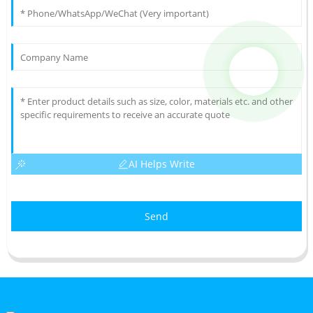
AI Helps Write
Send