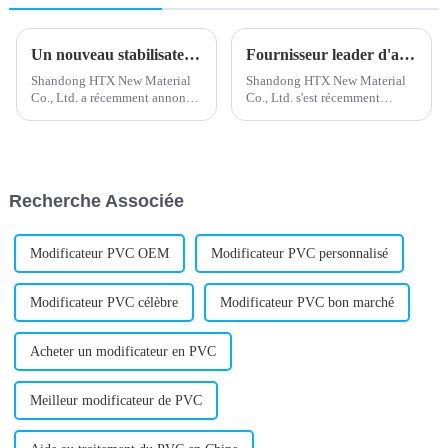
Un nouveau stabilisateur de plomb composé améliore les performances de la batterie
Fournisseur leader d'adjuvants de traitement du PVC
Shandong HTX New Material
Shandong HTX New Material
Co., Ltd. a récemment annoncé
Co., Ltd. s'est récemment
le lancement d'un nouveau
imposé comme un fabricant et
stabilisant composé à base de
fournisseur leader d'adjuvants
plomb, répondant aux besoins
de transformation du PVC.
de l'industrie des plastiques. Ce
Basée à Shandong, en Chine,
produit devrait améliorer...
l'entreprise est spécialisée dans
Recherche Associée
la fourniture de produits de
haute qualité...
Modificateur PVC OEM
Modificateur PVC personnalisé
Modificateur PVC célèbre
Modificateur PVC bon marché
Acheter un modificateur en PVC
Meilleur modificateur de PVC