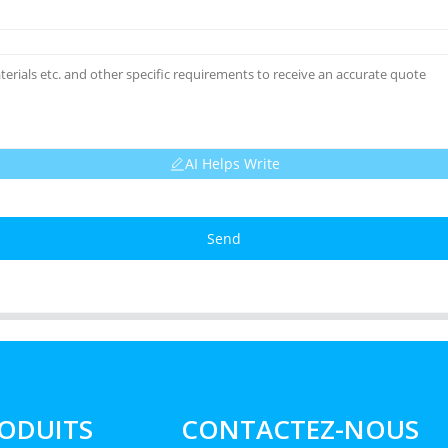
AI Helps Write
Send
ODUITS
CONTACTEZ-NOUS