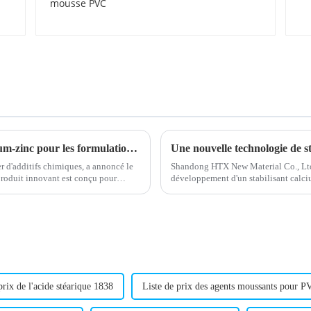
PVC
Introduction d'un nouveau stabilisant calcium-zinc pour les formulations de PVC
 d'additifs chimiques, a annoncé le
Shandong HTX New Material Co., Ltd
produit innovant est conçu pour
développement d'un stabilisant calci
reconnue pour son expertise dans la 
prix de l'acide stéarique 1838
Liste de prix des agents moussants pour 