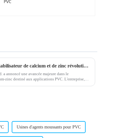
Une nouvelle technologie de stabilisateur de calcium et de zinc révolutionne les processus industriels
. a annoncé une avancée majeure dans le
um-zinc destiné aux applications PVC. L'entreprise,
fabrication…
PVC
Usines d'agents moussants pour PVC