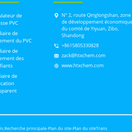
N° 2, route Qinglongshan, zone
lateur de
de développement économiqu
sse PVC
du comté de Yiyuan, Zibo,
liaire de
Shandong
tement du PVC
+8615805330828
liaire de
zack@htxchem.com
tement des
ifiants
www.htxchem.com
liaire de
ication
sparent
és.
Recherche principale
-
Plan du site
-
Plan du siteTrans