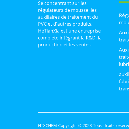
Se concentrant sur les
régulateurs de mousse, les
Régu
auxiliaires de traitement du
mou
PVC et d'autres produits,
HeTianXia est une entreprise
Auxi
complète intégrant la R&D, la
trai
production et les ventes.
Auxi
trai
lubr
auxi
fabr
tran
HTXCHEM Copyright © 2023 Tous droits réserv