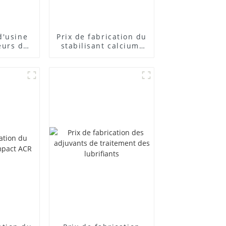
d'usine
Prix ​​de fabrication du
eurs de
stabilisant calcium-
posés
zinc