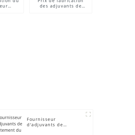
cation du
Prix ​​de fabrication
teur
des adjuvants de
 ACR
traitement des
lubrifiants
Fournisseur
d'adjuvants de
traitement du PVC