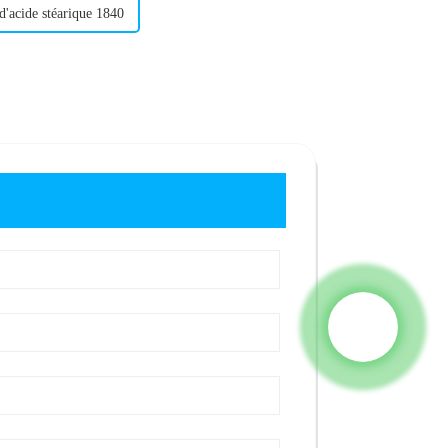
d'acide stéarique 1840