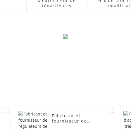
Modificateur de
Prix ​​de fabri
ténacité des
modifica
composites PVC
d'impact
Fabricant et
fournisseur de
régulateurs de mousse