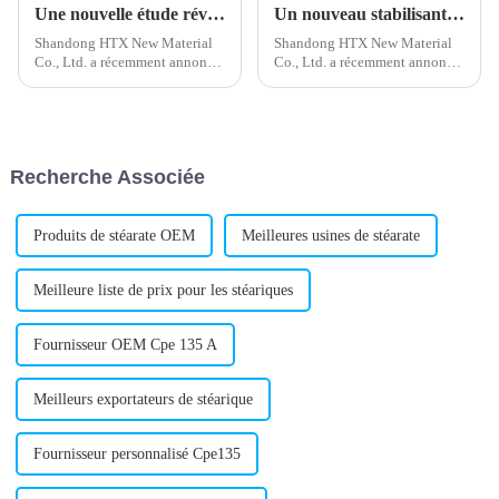
Une nouvelle étude révèle les risques potentiels du polyéthylène chloré
Un nouveau stabilisant calcium-zinc dévoilé pour une meilleure stabilité du produit
Shandong HTX New Material
Shandong HTX New Material
Co., Ltd. a récemment annoncé
Co., Ltd. a récemment annoncé
le lancement d'un nouveau
le lancement d'un nouveau
produit dans sa gamme de
stabilisant calcium-zinc,
matériaux : le polyéthylène
élargissant ainsi sa gamme de
chloré. Ce nouvel ajout devrait
produits. L'entreprise, reconnue
enrichir sa gamme de produits.
pour son expertise dans la
Recherche Associée
fourniture de...
Produits de stéarate OEM
Meilleures usines de stéarate
Meilleure liste de prix pour les stéariques
Fournisseur OEM Cpe 135 A
Meilleurs exportateurs de stéarique
Fournisseur personnalisé Cpe135