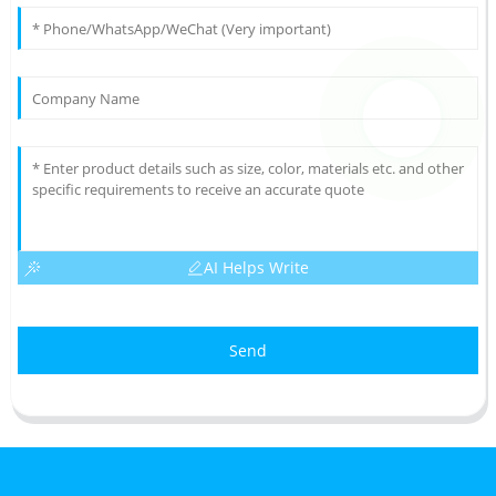
AI Helps Write
Send