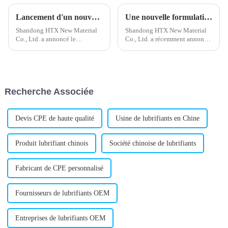
Lancement d'un nouveau stabilisant calcium-zinc pour une meilleure performance du produit
Une nouvelle formulation de stabilisant calcium-zinc améliore la stabilité du produit
Shandong HTX New Material
Shandong HTX New Material
Co., Ltd. a annoncé le
Co., Ltd. a récemment annoncé
développement d'un nouveau
le lancement d'un nouveau
stabilisant calcium-zinc destiné
stabilisant calcium-zinc.
à divers secteurs industriels. Ce
Spécialisée dans la production
stabilisant de pointe est conçu
d'additifs plastiques de haute
pour améliorer la résistance
qualité, l'entreprise propose ce
Recherche Associée
thermique...
nouveau produit.
Devis CPE de haute qualité
Usine de lubrifiants en Chine
Produit lubrifiant chinois
Société chinoise de lubrifiants
Fabricant de CPE personnalisé
Fournisseurs de lubrifiants OEM
Entreprises de lubrifiants OEM