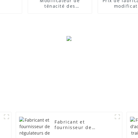
Modificateur de
Prix ​​de fabri
ténacité des
modifica
composites PVC
d'impact
Fabricant et
fournisseur de
régulateurs de mousse