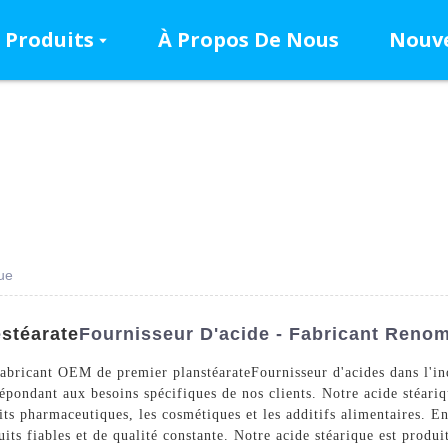
Produits
À Propos De Nous
Nouve
ue
e
Stéarate
Fournisseur D'acide - Fabricant Reno
abricant OEM de premier plan
stéarate
Fournisseur d'acides dans l'in
répondant aux besoins spécifiques de nos clients. Notre acide stéariq
duits pharmaceutiques, les cosmétiques et les additifs alimentaires.
its fiables et de qualité constante. Notre acide stéarique est produi