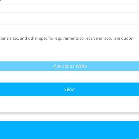
AI Helps Write
Send