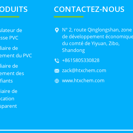
ODUITS
CONTACTEZ-NOUS
N° 2, route Qinglongshan, zone
lateur de
de développement économiqu
sse PVC
du comté de Yiyuan, Zibo,
liaire de
Shandong
tement du PVC
+8615805330828
liaire de
zack@htxchem.com
tement des
ifiants
www.htxchem.com
liaire de
ication
sparent