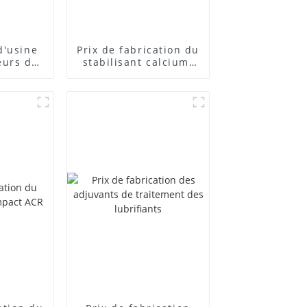
d'usine
Prix ​​de fabrication du
eurs de
stabilisant calcium-
posés
zinc