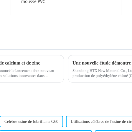
PVC
de calcium et de zinc
nnoncé le lancement d'un nouveau
Shandong HTX New Material Co., Ltd
ses solutions innovantes dans
production de polyéthylène chloré (CP
CPE, investit…
Célèbre usine de lubrifiants G60
Utilisations célèbres de l'usine de ci