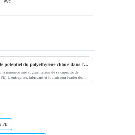
Une nouvelle étude démontre le potentiel du polyéthylène chloré dans l'industrie du plastique
. a annoncé une augmentation de sa capacité de
E). L'entreprise, fabricant et fournisseur leader de
re PE