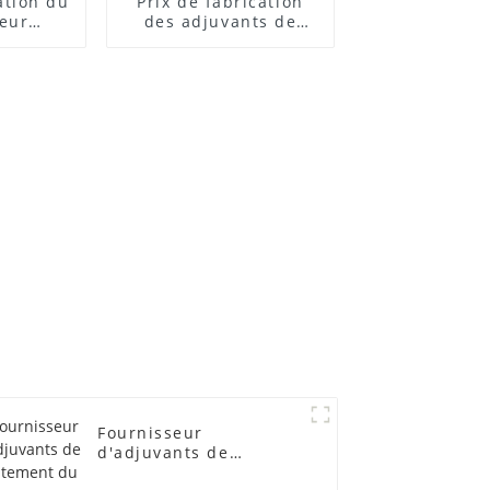
cation du
Prix ​​de fabrication
teur
des adjuvants de
 ACR
traitement des
lubrifiants
Fournisseur
d'adjuvants de
traitement du PVC