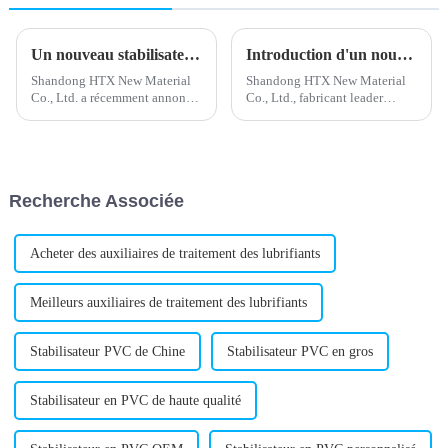
Un nouveau stabilisateur de plomb composé améliore les performances de la batterie
Introduction d'un nouveau stabilisant calcium-zinc pour les formulations de PVC
Shandong HTX New Material
Shandong HTX New Material
Co., Ltd. a récemment annoncé
Co., Ltd., fabricant leader
le développement et le
d'additifs chimiques, a annoncé
lancement réussis d'un nouveau
le lancement d'un nouveau
stabilisant composé au plomb
stabilisant calcium-zinc. Ce
destiné au secteur de la
produit innovant est conçu
construction. Ce stabilisant au
pour assurer une stabilité
Recherche Associée
plomb est conçu pour…
thermique...
Acheter des auxiliaires de traitement des lubrifiants
Meilleurs auxiliaires de traitement des lubrifiants
Stabilisateur PVC de Chine
Stabilisateur PVC en gros
Stabilisateur en PVC de haute qualité