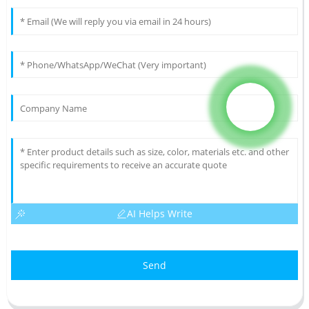
AI Helps Write
Send