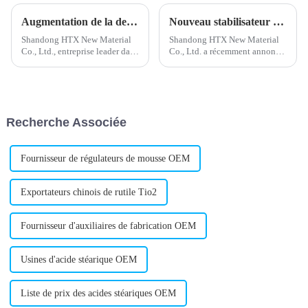
Augmentation de la demande de stabilisant composé de plomb dans le secteur de la construction
Nouveau stabilisateur de plomb composé pour une meilleure performance du produit
Shandong HTX New Material
Shandong HTX New Material
Co., Ltd., entreprise leader dans
Co., Ltd. a récemment annoncé
le domaine de la chimie, a
le lancement d'un nouveau
annoncé le développement et
stabilisant composé au plomb
le lancement d'un nouveau
pour l'industrie du plastique.
stabilisant composé de plomb.
Ce nouveau produit offrira une
Ce stabilisant est conçu pour
meilleure stabilité thermique et
Recherche Associée
améliorer les performances…
chromatique.
Fournisseur de régulateurs de mousse OEM
Exportateurs chinois de rutile Tio2
Fournisseur d'auxiliaires de fabrication OEM
Usines d'acide stéarique OEM
Liste de prix des acides stéariques OEM