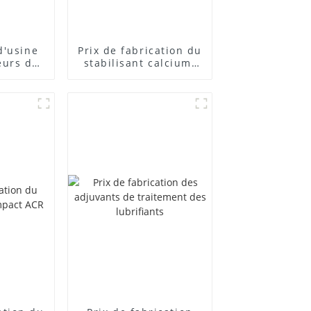
d'usine
Prix ​​de fabrication du
eurs de
stabilisant calcium-
posés
zinc