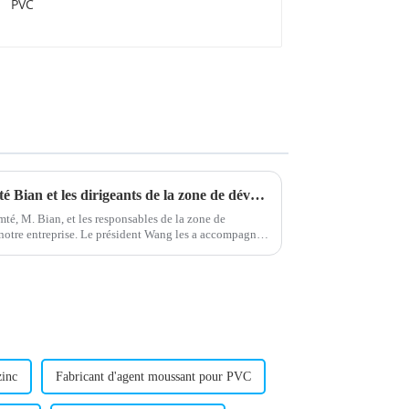
Le secrétaire du Parti du comté Bian et les dirigeants de la zone de développement inspectent notre entreprise le 5 août.
omté, M. Bian, et les responsables de la zone de
notre entreprise. Le président Wang les a accompagnés
zinc
Fabricant d'agent moussant pour PVC