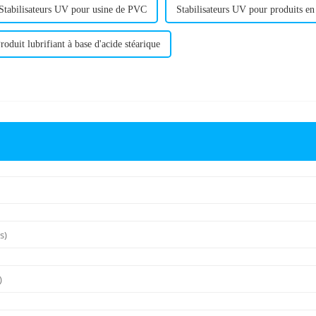
Stabilisateurs UV pour usine de PVC
Stabilisateurs UV pour produits e
roduit lubrifiant à base d'acide stéarique