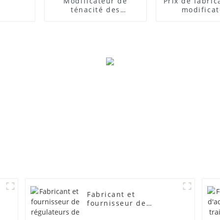
Modificateur de
Prix ​​de fabri
ténacité des
modifica
composites PVC
d'impact
Fabricant et
fournisseur de
régulateurs de mousse