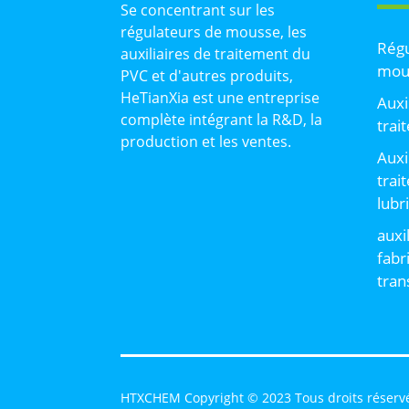
Se concentrant sur les
régulateurs de mousse, les
Régu
auxiliaires de traitement du
mou
PVC et d'autres produits,
HeTianXia est une entreprise
Auxi
complète intégrant la R&D, la
trai
production et les ventes.
Auxi
trai
lubr
auxi
fabr
tran
HTXCHEM Copyright © 2023 Tous droits réserv