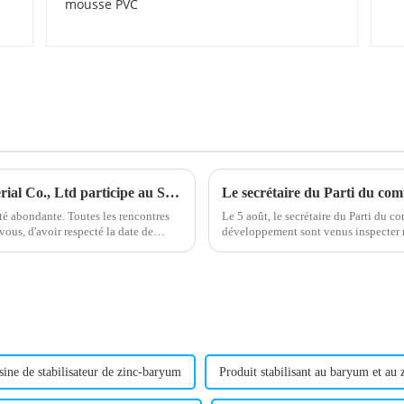
PVC
Une fin réussie ! Shandong HTX New Material Co., Ltd participe au Salon international de l'emballage plastique du Nigeria !
été abondante. Toutes les rencontres
Le 5 août, le secrétaire du Parti du c
vous, d'avoir respecté la date de
développement sont venus inspecter 
pour l'inspection.
sine de stabilisateur de zinc-baryum
Produit stabilisant au baryum et au 