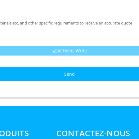
AI Helps Write
Send
ODUITS
CONTACTEZ-NOUS