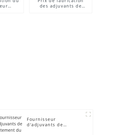
cation du
Prix ​​de fabrication
teur
des adjuvants de
 ACR
traitement des
lubrifiants
Fournisseur
d'adjuvants de
traitement du PVC