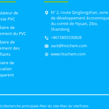
N° 2, route Qinglongshan, zone
lateur de
de développement économiqu
sse PVC
du comté de Yiyuan, Zibo,
liaire de
Shandong
tement du PVC
+8615805330828
liaire de
zack@htxchem.com
tement des
ifiants
www.htxchem.com
liaire de
ication
sparent
és.
Recherche principale
-
Plan du site
-
Plan du siteTrans