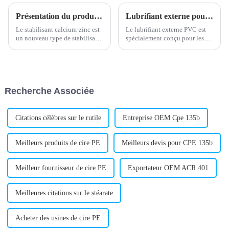
Présentation du produit : Stabilisateur calcium-zinc
Lubrifiant externe pour PVC : amélioration des performances et de la durabilité
Le stabilisant calcium-zinc est
Le lubrifiant externe PVC est
un nouveau type de stabilisant
spécialement conçu pour les
sans plomb, largement utilisé
produits en polychlorure de
dans la production de produits
vinyle (PVC). Il vise à
en PVC. Composé de calcium
améliorer les performances de
et de zinc de haute pureté, il ne
mise en œuvre et la durabilité
contient pas de métaux lourds
des produits en PVC. En tant
Recherche Associée
nocifs.
qu'additif clé...
Citations célèbres sur le rutile
Entreprise OEM Cpe 135b
Meilleurs produits de cire PE
Meilleurs devis pour CPE 135b
Meilleur fournisseur de cire PE
Exportateur OEM ACR 401
Meilleures citations sur le stéarate
Acheter des usines de cire PE