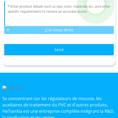
AI Helps Write
Send
Se concentrant sur les régulateurs de mousse, les
auxiliaires de traitement du PVC et d'autres produits,
HeTianXia est une entreprise complète intégrant la R&D,
la production et les ventes.