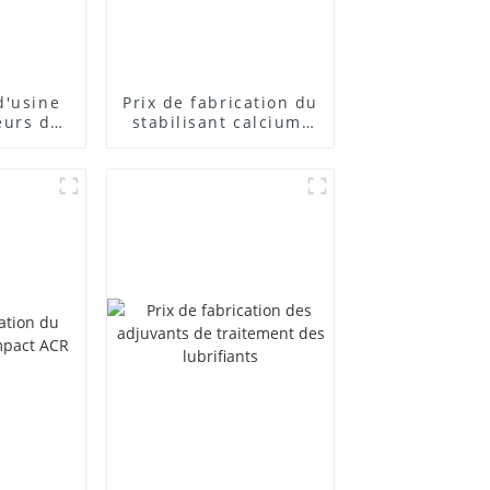
d'usine
Prix ​​de fabrication du
eurs de
stabilisant calcium-
posés
zinc