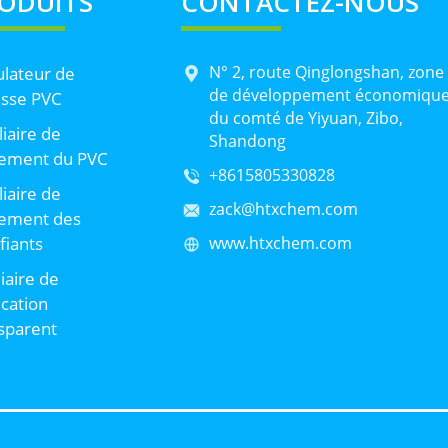
ODUITS
CONTACTEZ-NOUS
N° 2, route Qinglongshan, zone
lateur de
de développement économiqu
sse PVC
du comté de Yiyuan, Zibo,
liaire de
Shandong
tement du PVC
+8615805330828
liaire de
zack@htxchem.com
tement des
ifiants
www.htxchem.com
liaire de
ication
sparent