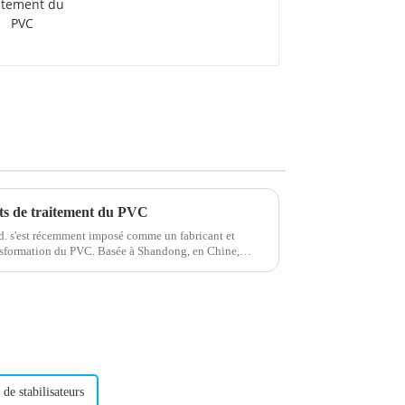
traitement du PVC
ts de traitement du PVC
. s'est récemment imposé comme un fabricant et
ansformation du PVC. Basée à Shandong, en Chine,
urniture de produits de haute qualité...
de stabilisateurs