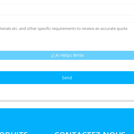
AI Helps Write
Send