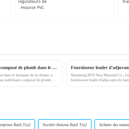
régulateurs de mousse
PVC
Augmentation de la demande de stabilisant composé de plomb dans le secteur de la construction
Fournisseur leader d'adjuvan
r dans le domaine de la chimie, a
Shandong HTX New Material Co., Ltd
au stabilisant composé de plomb. Ce
fournisseur leader d'adjuvants de tr
…
l'entreprise est spécialisée dans la fo
reprises Rutil Tio2
Société chinoise Rutil Tio2
Acheter des usines 