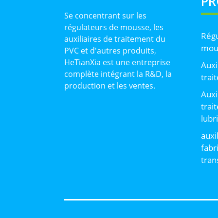
PR
Se concentrant sur les
régulateurs de mousse, les
Régu
auxiliaires de traitement du
mou
PVC et d'autres produits,
HeTianXia est une entreprise
Auxi
complète intégrant la R&D, la
trai
production et les ventes.
Auxi
trai
lubr
auxi
fabr
tran