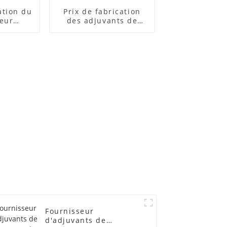
cation du
Prix ​​de fabrication
teur
des adjuvants de
 ACR
traitement des
lubrifiants
Fournisseur
d'adjuvants de