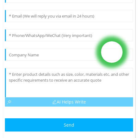
AI Helps Write
Send