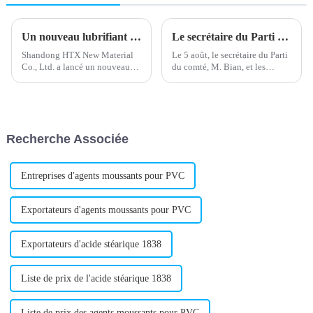
Un nouveau lubrifiant externe en PVC améliore les performances du produit
Le secrétaire du Parti du comté Bian et les dirigeants de la zone de développement inspectent notre entreprise le 5 août.
Shandong HTX New Material
Le 5 août, le secrétaire du Parti
Co., Ltd. a lancé un nouveau
du comté, M. Bian, et les
lubrifiant externe pour PVC,
responsables de la zone de
conçu pour améliorer le
développement sont venus
traitement et les performances
inspecter notre entreprise. Le
des produits en polychlorure de
président Wang les a
vinyle (PVC). Ce lubrifiant est
accompagnés pour l'inspection.
Recherche Associée
destiné à…
Entreprises d'agents moussants pour PVC
Exportateurs d'agents moussants pour PVC
Exportateurs d'acide stéarique 1838
Liste de prix de l'acide stéarique 1838
Liste de prix des agents moussants pour PVC