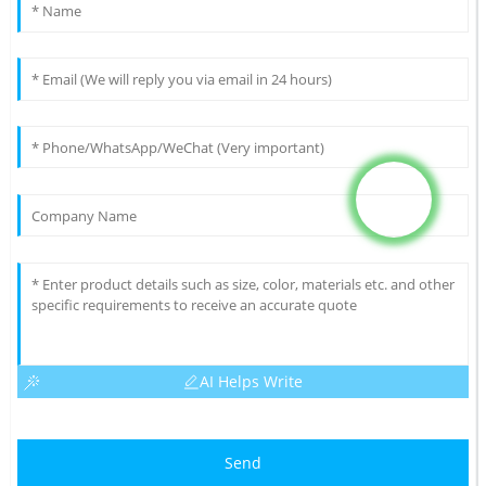
AI Helps Write
Send