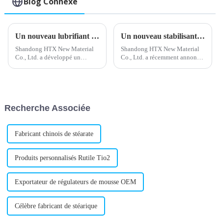
Blog Connexe
Un nouveau lubrifiant interne pour PVC améliore les performances du matériau
Un nouveau stabilisant calcium-zinc donne des résultats prometteurs
Shandong HTX New Material
Shandong HTX New Material
Co., Ltd. a développé un
Co., Ltd. a récemment annoncé
nouveau lubrifiant interne pour
le lancement d'un nouveau
PVC qui promet des
stabilisant calcium-zinc. Ce
performances et une efficacité
nouveau produit est conçu
accrues dans le traitement des
pour offrir une excellente
matériaux PVC. Les travaux de
stabilité thermique et une
Recherche Associée
recherche et développement de
excellente résistance aux
l'entreprise…
intempéries.
Fabricant chinois de stéarate
Produits personnalisés Rutile Tio2
Exportateur de régulateurs de mousse OEM
Célèbre fabricant de stéarique