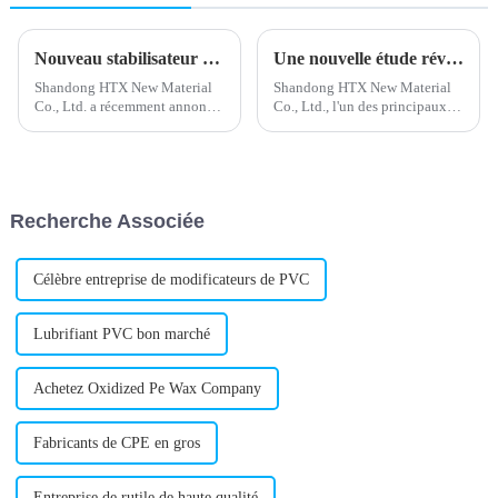
Nouveau stabilisateur de plomb composé pour une meilleure performance du produit
Une nouvelle étude révèle les risques potentiels du polyéthylène chloré pour la santé
Shandong HTX New Material
Shandong HTX New Material
Co., Ltd. a récemment annoncé
Co., Ltd., l'un des principaux
le lancement d'un nouveau
fabricants et fournisseurs de
stabilisant composé au plomb
produits chimiques spécialisés,
pour l'industrie du plastique.
a annoncé le lancement du
Ce nouveau produit offrira une
polyéthylène chloré (CPE)
meilleure stabilité thermique et
dans le cadre de sa gamme de
Recherche Associée
chromatique.
produits en expansion.
Célèbre entreprise de modificateurs de PVC
Lubrifiant PVC bon marché
Achetez Oxidized Pe Wax Company
Fabricants de CPE en gros
Entreprise de rutile de haute qualité