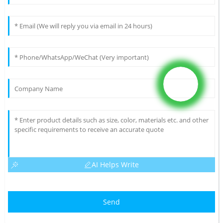
AI Helps Write
Send