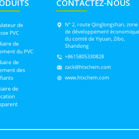
ODUITS
CONTACTEZ-NOUS
N° 2, route Qinglongshan, zone
lateur de
de développement économiqu
sse PVC
du comté de Yiyuan, Zibo,
liaire de
Shandong
tement du PVC
+8615805330828
liaire de
zack@htxchem.com
tement des
ifiants
www.htxchem.com
liaire de
ication
sparent