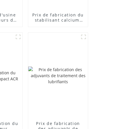
d'usine
Prix ​​de fabrication du
eurs de
stabilisant calcium-
posés
zinc
cation du
Prix ​​de fabrication
teur
des adjuvants de