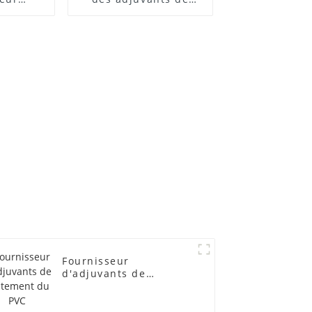
 ACR
traitement des
lubrifiants
Fournisseur
d'adjuvants de
traitement du PVC