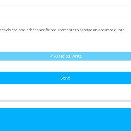
AI Helps Write
Send