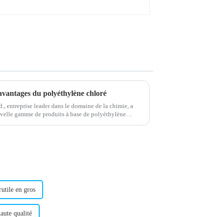
 avantages du polyéthylène chloré
 entreprise leader dans le domaine de la chimie, a
velle gamme de produits à base de polyéthylène
e haute performance à base de polyéthylène chloré
rutile en gros
aute qualité