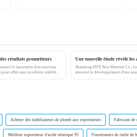
des résultats prometteurs
Une nouvelle étude révèle les
nnoncé le lancement d'un nouveau
Shandong HTX New Material Co., Ltd.,
pour offrir une excellente stabilité
annoncé le développement d'une nou
.
chloré (CPE). Le CPE est un polymèr
(CPE).
Acheter des stabilisateurs de plomb aux exportateurs
Fabricant de 
Meilleur exportateur d'acide stéarique 95
Fournisseurs de rutile de h