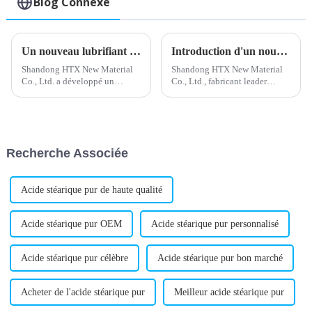
Blog Connexe
Un nouveau lubrifiant interne pour PVC améliore les performances du matériau
Introduction d'un nouveau stabilisant calcium-zinc pour les formulations de PVC
Shandong HTX New Material
Shandong HTX New Material
Co., Ltd. a développé un
Co., Ltd., fabricant leader
nouveau lubrifiant interne pour
d'additifs chimiques, a annoncé
PVC qui promet des
le lancement d'un nouveau
performances et une efficacité
stabilisant calcium-zinc. Ce
accrues dans le traitement des
produit innovant est conçu
matériaux PVC. Les travaux de
pour assurer une stabilité
Recherche Associée
recherche et développement de
thermique...
l'entreprise…
Acide stéarique pur de haute qualité
Acide stéarique pur OEM
Acide stéarique pur personnalisé
Acide stéarique pur célèbre
Acide stéarique pur bon marché
Acheter de l'acide stéarique pur
Meilleur acide stéarique pur