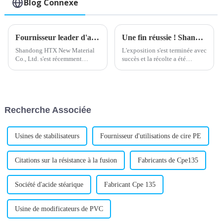
Blog Connexe
Fournisseur leader d'adjuvants de traitement du PVC
Une fin réussie ! Shandong HTX New Material Co., Ltd participe au Salon international de l'emballage plastique du Nigeria !
Shandong HTX New Material
L'exposition s'est terminée avec
Co., Ltd. s'est récemment
succès et la récolte a été
imposé comme un fabricant et
abondante. Toutes les
fournisseur leader d'adjuvants
rencontres ont été de dures
de transformation du PVC.
surprises. Merci d'avoir
Basée à Shandong, en Chine,
cheminé avec vous, d'avoir
l'entreprise est spécialisée dans
respecté la date de retour et
Recherche Associée
la fourniture de produits de
d'avoir continué d'avancer.
haute qualité...
Usines de stabilisateurs
Fournisseur d'utilisations de cire PE
Citations sur la résistance à la fusion
Fabricants de Cpe135
Société d'acide stéarique
Fabricant Cpe 135
Usine de modificateurs de PVC