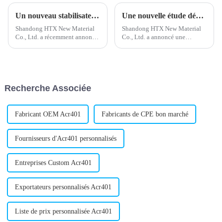
Un nouveau stabilisateur de plomb composé améliore les performances de la batterie
Une nouvelle étude démontre le potentiel du polyéthylène chloré dans l'industrie du plastique
Shandong HTX New Material
Shandong HTX New Material
Co., Ltd. a récemment annoncé
Co., Ltd. a annoncé une
le développement et le
augmentation de sa capacité de
lancement réussis d'un nouveau
production de polyéthylène
stabilisant composé au plomb
chloré (CPE). L'entreprise,
destiné au secteur de la
fabricant et fournisseur leader
construction. Ce stabilisant au
de CPE, investit…
Recherche Associée
plomb est conçu pour…
Fabricant OEM Acr401
Fabricants de CPE bon marché
Fournisseurs d'Acr401 personnalisés
Entreprises Custom Acr401
Exportateurs personnalisés Acr401
Liste de prix personnalisée Acr401