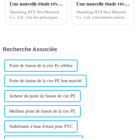
Une nouvelle étude révèle les risques potentiels du polyéthylène chloré pour la santé
Une nouvelle étude révèle les risques potentiels du polyéthylène chloré
Shandong HTX New Material
Shandong HTX New Material
Co., Ltd., l'un des principaux
Co., Ltd. a récemment annoncé
fabricants et fournisseurs de
le lancement d'un nouveau
produits chimiques spécialisés,
produit dans sa gamme de
a annoncé le lancement du
matériaux : le polyéthylène
polyéthylène chloré (CPE)
chloré. Ce nouvel ajout devrait
dans le cadre de sa gamme de
enrichir sa gamme de produits.
Recherche Associée
produits en expansion.
Point de fusion de la cire Pe célèbre
Point de fusion de la cire PE bon marché
Acheter du point de fusion de cire PE
Meilleur point de fusion de la cire PE
Stabilisants à base d'étain pour PVC