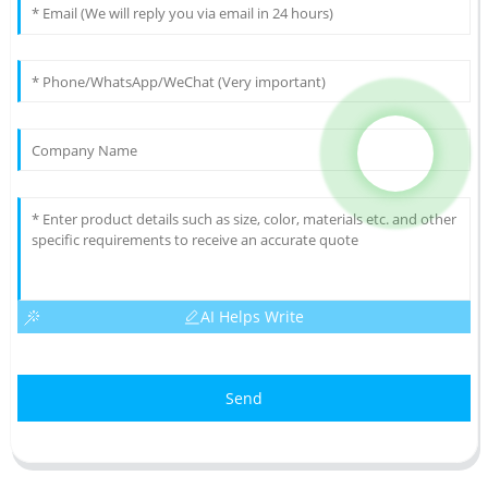
AI Helps Write
Send