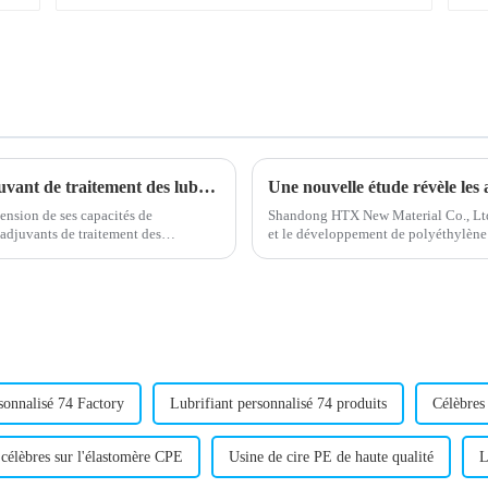
Un fabricant leader présente un nouvel adjuvant de traitement des lubrifiants
Une nouvelle étude révèle les
nsion de ses capacités de
Shandong HTX New Material Co., Ltd
'adjuvants de traitement des
et le développement de polyéthylène c
.
améliorées. L'entreprise, connue po
sonnalisé 74 Factory
Lubrifiant personnalisé 74 produits
Célèbres
 célèbres sur l'élastomère CPE
Usine de cire PE de haute qualité
L