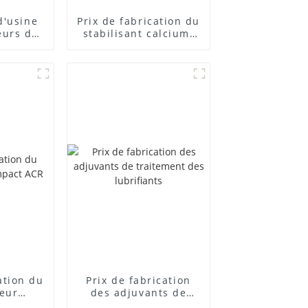
d'usine
Prix ​​de fabrication du
eurs de
stabilisant calcium-
posés
zinc
cation du
Prix ​​de fabrication
teur
des adjuvants de
 ACR
traitement des